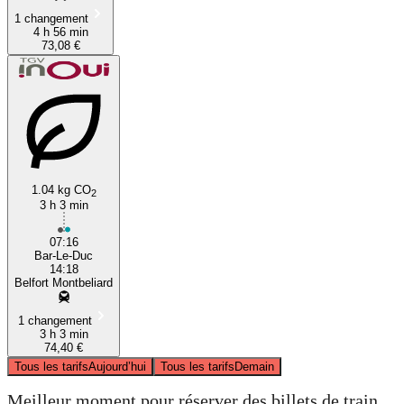
1 changement
4 h 56 min
73,08 €
1.04 kg CO
2
3 h 3 min
07:16
Bar-Le-Duc
14:18
Belfort Montbeliard
1 changement
3 h 3 min
74,40 €
Tous les tarifs
Aujourd’hui
Tous les tarifs
Demain
Meilleur moment pour réserver des billets de train