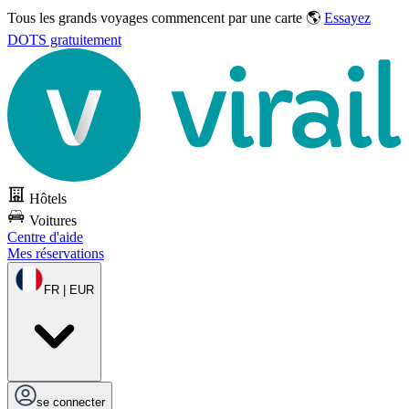
Tous les grands voyages commencent par une carte 🌎
Essayez
DOTS gratuitement
Hôtels
Voitures
Centre d'aide
Mes réservations
FR | EUR
se connecter