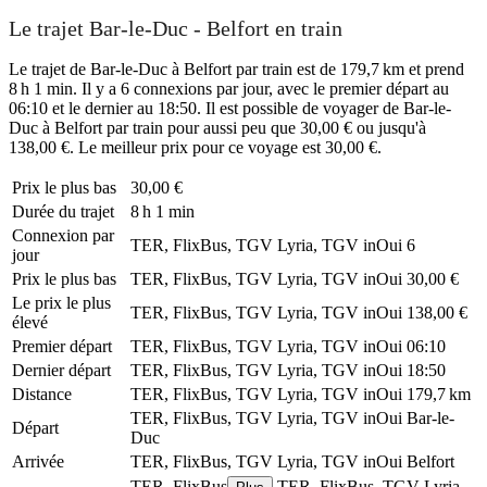
Le trajet Bar-le-Duc - Belfort en train
Le trajet de Bar-le-Duc à Belfort par train est de 179,7 km et prend
8 h 1 min. Il y a 6 connexions par jour, avec le premier départ au
06:10 et le dernier au 18:50. Il est possible de voyager de Bar-le-
Duc à Belfort par train pour aussi peu que 30,00 € ou jusqu'à
138,00 €. Le meilleur prix pour ce voyage est 30,00 €.
Prix ​​le plus bas
30,00 €
Durée du trajet
8 h 1 min
Connexion par
TER, FlixBus, TGV Lyria, TGV inOui
6
jour
Prix ​​le plus bas
TER, FlixBus, TGV Lyria, TGV inOui
30,00 €
Le prix le plus
TER, FlixBus, TGV Lyria, TGV inOui
138,00 €
élevé
Premier départ
TER, FlixBus, TGV Lyria, TGV inOui
06:10
Dernier départ
TER, FlixBus, TGV Lyria, TGV inOui
18:50
Distance
TER, FlixBus, TGV Lyria, TGV inOui
179,7 km
TER, FlixBus, TGV Lyria, TGV inOui
Bar-le-
Départ
Duc
Arrivée
TER, FlixBus, TGV Lyria, TGV inOui
Belfort
TER, FlixBus
TER, FlixBus, TGV Lyria,