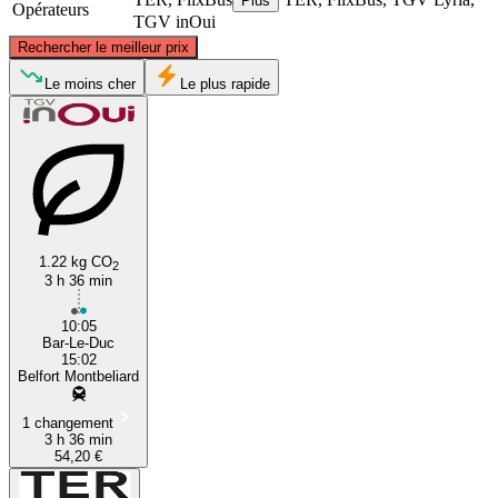
Plus
Opérateurs
TGV inOui
©
CARTO
, ©
OpenStreetMap
contributors
Rechercher le meilleur prix
Bar-le-Duc
Le moins cher
Le plus rapide
1.22 kg CO
2
3 h 36 min
Belfort
10:05
Bar-Le-Duc
15:02
Belfort Montbeliard
1 changement
3 h 36 min
54,20 €