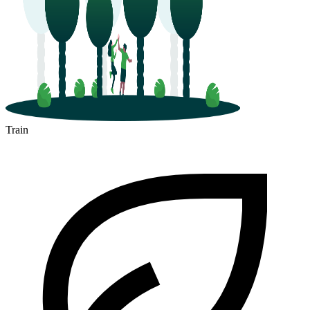
Train