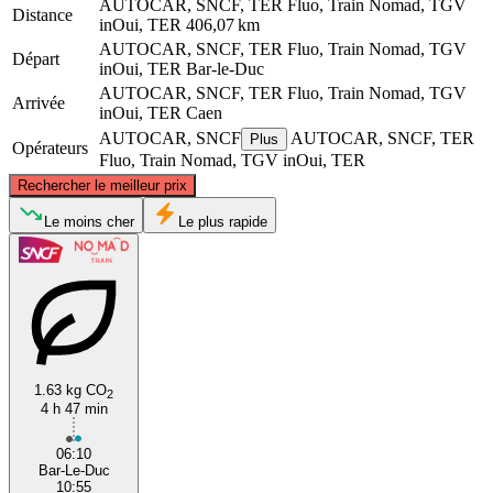
AUTOCAR, SNCF, TER Fluo, Train Nomad, TGV
Distance
inOui, TER
406,07 km
AUTOCAR, SNCF, TER Fluo, Train Nomad, TGV
Départ
inOui, TER
Bar-le-Duc
AUTOCAR, SNCF, TER Fluo, Train Nomad, TGV
Arrivée
inOui, TER
Caen
AUTOCAR, SNCF
AUTOCAR, SNCF, TER
Plus
Opérateurs
Fluo, Train Nomad, TGV inOui, TER
©
CARTO
, ©
OpenStreetMap
contributors
Rechercher le meilleur prix
Le moins cher
Le plus rapide
Caen
Bar-le-Duc
1.63 kg CO
2
4 h 47 min
06:10
Bar-Le-Duc
10:55