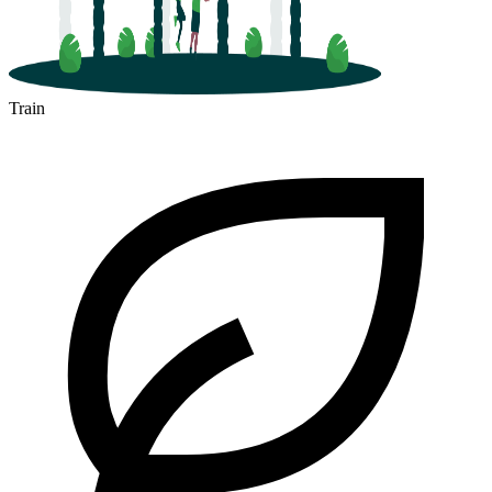
Train