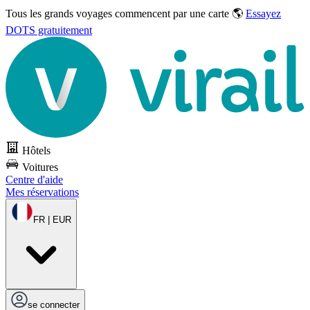
Tous les grands voyages commencent par une carte 🌎
Essayez
DOTS gratuitement
Hôtels
Voitures
Centre d'aide
Mes réservations
FR | EUR
se connecter