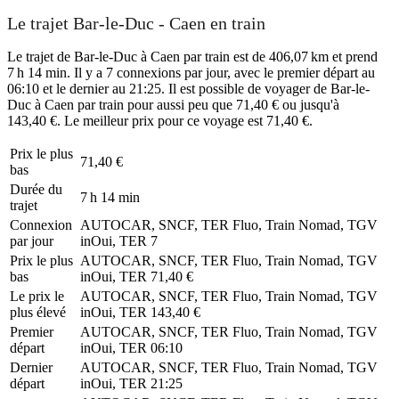
Le trajet Bar-le-Duc - Caen en train
Le trajet de Bar-le-Duc à Caen par train est de 406,07 km et prend
7 h 14 min. Il y a 7 connexions par jour, avec le premier départ au
06:10 et le dernier au 21:25. Il est possible de voyager de Bar-le-
Duc à Caen par train pour aussi peu que 71,40 € ou jusqu'à
143,40 €. Le meilleur prix pour ce voyage est 71,40 €.
Prix ​​le plus
71,40 €
bas
Durée du
7 h 14 min
trajet
Connexion
AUTOCAR, SNCF, TER Fluo, Train Nomad, TGV
par jour
inOui, TER
7
Prix ​​le plus
AUTOCAR, SNCF, TER Fluo, Train Nomad, TGV
bas
inOui, TER
71,40 €
Le prix le
AUTOCAR, SNCF, TER Fluo, Train Nomad, TGV
plus élevé
inOui, TER
143,40 €
Premier
AUTOCAR, SNCF, TER Fluo, Train Nomad, TGV
départ
inOui, TER
06:10
Dernier
AUTOCAR, SNCF, TER Fluo, Train Nomad, TGV
départ
inOui, TER
21:25