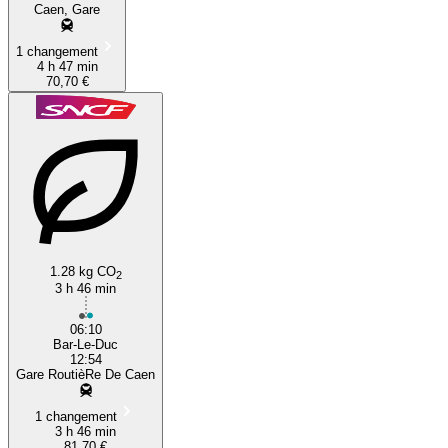
Caen, Gare
1 changement
4 h 47 min
70,70 €
1.28 kg CO
2
3 h 46 min
06:10
Bar-Le-Duc
12:54
Gare RoutièRe De Caen
1 changement
3 h 46 min
81,70 €