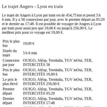
Le trajet Angers - Lyon en train
Le trajet de Angers à Lyon par train est de 454,75 km et prend 5 h
6 min. Il y a 58 connexions par jour, avec le premier départ au 05:29
et le dernier au 17:48. Il est possible de voyager de Angers à Lyon
par train pour aussi peu que 19,00 € ou jusqu'à 256,90 €. Le
meilleur prix pour ce voyage est 19,00 €.
Prix ​​le plus
19,00 €
bas
Durée du
5 h 6 min
trajet
Connexion
OUIGO, Aléop, Trenitalia, TGV inOui, TER,
par jour
INTERCITÉS
58
Prix ​​le plus
OUIGO, Aléop, Trenitalia, TGV inOui, TER,
bas
INTERCITÉS
19,00 €
Le prix le
OUIGO, Aléop, Trenitalia, TGV inOui, TER,
plus élevé
INTERCITÉS
256,90 €
Premier
OUIGO, Aléop, Trenitalia, TGV inOui, TER,
départ
INTERCITÉS
05:29
Dernier
OUIGO, Aléop, Trenitalia, TGV inOui, TER,
départ
INTERCITÉS
17:48