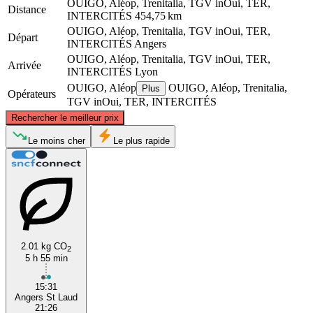
OUIGO, Aléop, Trenitalia, TGV inOui, TER,
Distance
INTERCITÉS
454,75 km
OUIGO, Aléop, Trenitalia, TGV inOui, TER,
Départ
INTERCITÉS
Angers
OUIGO, Aléop, Trenitalia, TGV inOui, TER,
Arrivée
INTERCITÉS
Lyon
OUIGO, Aléop
OUIGO, Aléop, Trenitalia,
Plus
Opérateurs
TGV inOui, TER, INTERCITÉS
©
CARTO
, ©
OpenStreetMap
contributors
Rechercher le meilleur prix
Le moins cher
Le plus rapide
Angers
2.01 kg CO
2
5 h 55 min
Lyon
15:31
Angers St Laud
21:26