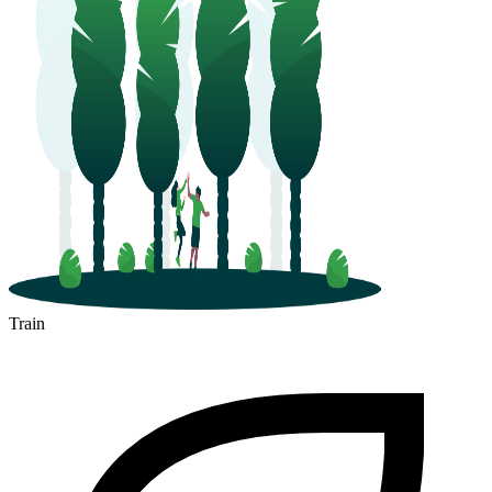
Train