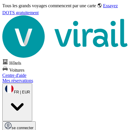
Tous les grands voyages commencent par une carte 🌎
Essayez
DOTS gratuitement
Hôtels
Voitures
Centre d'aide
Mes réservations
FR | EUR
se connecter