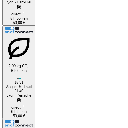
Lyon - Part-Dieu
direct
5 h 55 min
59,00 €
2.09 kg CO
2
6 h 9 min
15:31
Angers St Laud
21:40
Lyon, Perrache
direct
6 h 9 min
59,00 €