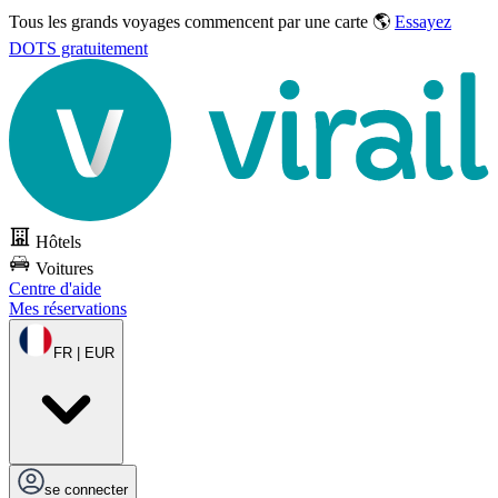
Tous les grands voyages commencent par une carte 🌎
Essayez
DOTS gratuitement
Hôtels
Voitures
Centre d'aide
Mes réservations
FR | EUR
se connecter