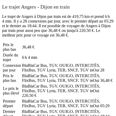
Le trajet Angers - Dijon en train
Le trajet de Angers à Dijon par train est de 419,75 km et prend 6 h
4 min. Il y a 28 connexions par jour, avec le premier départ au 05:29
et le dernier au 18:44. Il est possible de voyager de Angers à Dijon
par train pour aussi peu que 36,48 € ou jusqu'à 220,50 €. Le
meilleur prix pour ce voyage est 36,48 €.
Prix ​​le
36,48 €
plus bas
Durée du
6 h 4 min
trajet
Connexion
BlaBlaCar Bus, TGV, OUIGO, INTERCITÉS,
par jour
FlixBus, TGV Lyria, TER, SNCF, TGV inOui
28
Prix ​​le
BlaBlaCar Bus, TGV, OUIGO, INTERCITÉS,
plus bas
FlixBus, TGV Lyria, TER, SNCF, TGV inOui
36,48 €
BlaBlaCar Bus, TGV, OUIGO, INTERCITÉS,
Le prix le
FlixBus, TGV Lyria, TER, SNCF, TGV inOui
plus élevé
220,50 €
Premier
BlaBlaCar Bus, TGV, OUIGO, INTERCITÉS,
départ
FlixBus, TGV Lyria, TER, SNCF, TGV inOui
05:29
Dernier
BlaBlaCar Bus, TGV, OUIGO, INTERCITÉS,