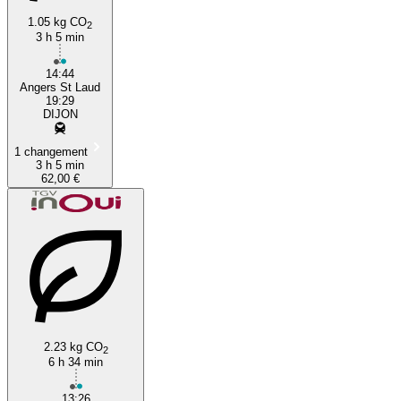
1.05 kg CO
2
3 h 5 min
14:44
Angers St Laud
19:29
DIJON
1 changement
3 h 5 min
62,00 €
2.23 kg CO
2
6 h 34 min
13:26