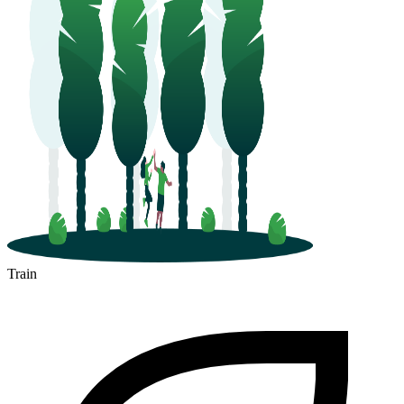
Train