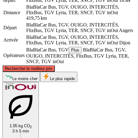
départ
FlixBus, TGV Lyria, TER, SNCF, TGV inOui
18:44
BlaBlaCar Bus, TGV, OUIGO, INTERCITÉS,
Distance
FlixBus, TGV Lyria, TER, SNCF, TGV inOui
419,75 km
BlaBlaCar Bus, TGV, OUIGO, INTERCITÉS,
Départ
FlixBus, TGV Lyria, TER, SNCF, TGV inOui
Angers
BlaBlaCar Bus, TGV, OUIGO, INTERCITÉS,
Arrivée
FlixBus, TGV Lyria, TER, SNCF, TGV inOui
Dijon
BlaBlaCar Bus, TGV
BlaBlaCar Bus, TGV,
Plus
Opérateurs
OUIGO, INTERCITÉS, FlixBus, TGV Lyria, TER,
SNCF, TGV inOui
©
CARTO
, ©
OpenStreetMap
contributors
Rechercher le meilleur prix
Le moins cher
Le plus rapide
Angers
Dijon
1.05 kg CO
2
3 h 5 min