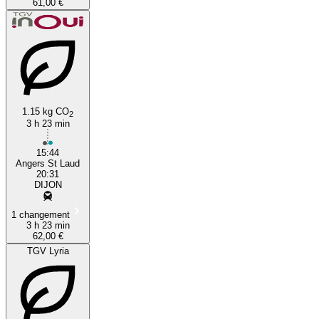
61,00 €
1.15 kg CO
2
3 h 23 min
15:44
Angers St Laud
20:31
DIJON
1 changement
3 h 23 min
62,00 €
TGV Lyria