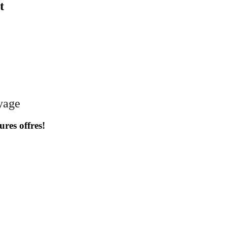
t
oyage
ures offres!