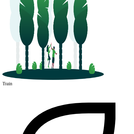
Train