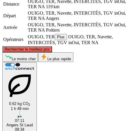
OUIGO, TER, Navette, INTERCITÉS, TGV inOui,
Distance
TER NA
119 km
OUIGO, TER, Navette, INTERCITÉS, TGV inOui,
Départ
TER NA
Angers
OUIGO, TER, Navette, INTERCITÉS, TGV inOui,
Arrivée
TER NA
Poitiers
OUIGO, TER
OUIGO, TER, Navette,
Plus
Opérateurs
INTERCITÉS, TGV inOui, TER NA
©
CARTO
, ©
OpenStreetMap
contributors
Rechercher le meilleur prix
Angers
Le moins cher
Le plus rapide
0.62 kg CO
2
1 h 49 min
Poitiers
07:11
Angers St Laud
09:34