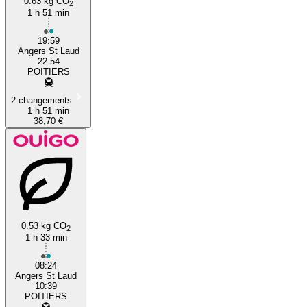
0.63 kg CO
2
1 h 51 min
19:59
Angers St Laud
22:54
POITIERS
2 changements
1 h 51 min
38,70 €
0.53 kg CO
2
1 h 33 min
08:24
Angers St Laud
10:39
POITIERS