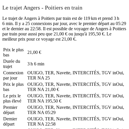
Le trajet Angers - Poitiers en train
Le trajet de Angers à Poitiers par train est de 119 km et prend 3 h
6 min. Il y a 25 connexions par jour, avec le premier départ au 05:29
et le dernier au 22:58. Il est possible de voyager de Angers à Poitiers
par train pour aussi peu que 21,00 € ou jusqu'à 195,50 €. Le
meilleur prix pour ce voyage est 21,00 €.
Prix ​​le plus
21,00 €
bas
Durée du
3 h 6 min
trajet
Connexion
OUIGO, TER, Navette, INTERCITÉS, TGV inOui,
par jour
TER NA
25
Prix ​​le plus
OUIGO, TER, Navette, INTERCITÉS, TGV inOui,
bas
TER NA
21,00 €
Le prix le
OUIGO, TER, Navette, INTERCITÉS, TGV inOui,
plus élevé
TER NA
195,50 €
Premier
OUIGO, TER, Navette, INTERCITÉS, TGV inOui,
départ
TER NA
05:29
Dernier
OUIGO, TER, Navette, INTERCITÉS, TGV inOui,
départ
TER NA
22:58