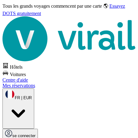
Tous les grands voyages commencent par une carte 🌎
Essayez
DOTS gratuitement
Hôtels
Voitures
Centre d'aide
Mes réservations
FR | EUR
se connecter