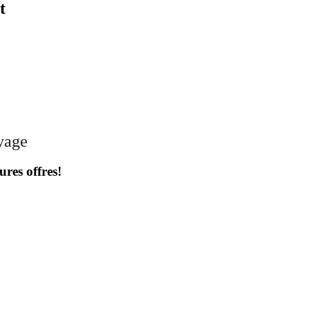
t
oyage
ures offres!