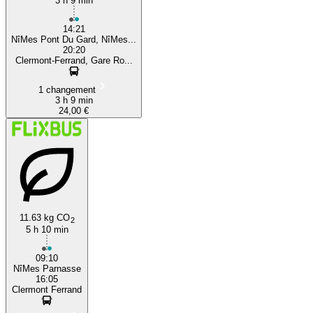
3 h 9 min
14:21
NîMes Pont Du Gard, NîMes...
20:20
Clermont-Ferrand, Gare Ro...
1 changement
3 h 9 min
24,00 €
11.63 kg CO
2
5 h 10 min
09:10
NîMes Parnasse
16:05
Clermont Ferrand