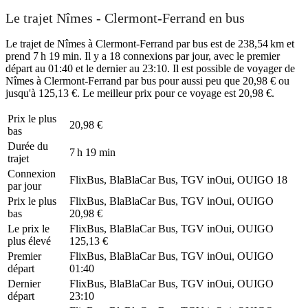
Le trajet Nîmes - Clermont-Ferrand en bus
Le trajet de Nîmes à Clermont-Ferrand par bus est de 238,54 km et
prend 7 h 19 min. Il y a 18 connexions par jour, avec le premier
départ au 01:40 et le dernier au 23:10. Il est possible de voyager de
Nîmes à Clermont-Ferrand par bus pour aussi peu que 20,98 € ou
jusqu'à 125,13 €. Le meilleur prix pour ce voyage est 20,98 €.
Prix ​​le plus
20,98 €
bas
Durée du
7 h 19 min
trajet
Connexion
FlixBus, BlaBlaCar Bus, TGV inOui, OUIGO
18
par jour
Prix ​​le plus
FlixBus, BlaBlaCar Bus, TGV inOui, OUIGO
bas
20,98 €
Le prix le
FlixBus, BlaBlaCar Bus, TGV inOui, OUIGO
plus élevé
125,13 €
Premier
FlixBus, BlaBlaCar Bus, TGV inOui, OUIGO
départ
01:40
Dernier
FlixBus, BlaBlaCar Bus, TGV inOui, OUIGO
départ
23:10