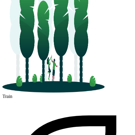
Train