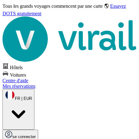
Tous les grands voyages commencent par une carte 🌎
Essayez
DOTS gratuitement
Hôtels
Voitures
Centre d'aide
Mes réservations
FR | EUR
se connecter