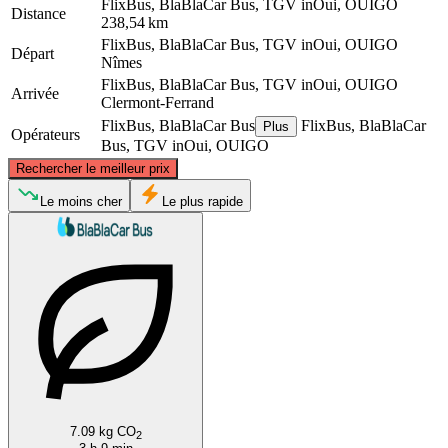
FlixBus, BlaBlaCar Bus, TGV inOui, OUIGO
Distance
238,54 km
FlixBus, BlaBlaCar Bus, TGV inOui, OUIGO
Départ
Nîmes
FlixBus, BlaBlaCar Bus, TGV inOui, OUIGO
Arrivée
Clermont-Ferrand
FlixBus, BlaBlaCar Bus
FlixBus, BlaBlaCar
Plus
Opérateurs
Bus, TGV inOui, OUIGO
©
CARTO
, ©
OpenStreetMap
contributors
Rechercher le meilleur prix
Clermont-Ferrand
Le moins cher
Le plus rapide
Nîmes
7.09 kg CO
2