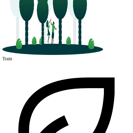
Train