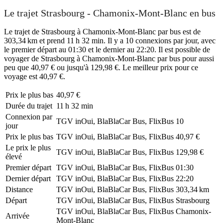
Le trajet Strasbourg - Chamonix-Mont-Blanc en bus
Le trajet de Strasbourg à Chamonix-Mont-Blanc par bus est de
303,34 km et prend 11 h 32 min. Il y a 10 connexions par jour, avec
le premier départ au 01:30 et le dernier au 22:20. Il est possible de
voyager de Strasbourg à Chamonix-Mont-Blanc par bus pour aussi
peu que 40,97 € ou jusqu'à 129,98 €. Le meilleur prix pour ce
voyage est 40,97 €.
Prix ​​le plus bas
40,97 €
Durée du trajet
11 h 32 min
Connexion par
TGV inOui, BlaBlaCar Bus, FlixBus
10
jour
Prix ​​le plus bas
TGV inOui, BlaBlaCar Bus, FlixBus
40,97 €
Le prix le plus
TGV inOui, BlaBlaCar Bus, FlixBus
129,98 €
élevé
Premier départ
TGV inOui, BlaBlaCar Bus, FlixBus
01:30
Dernier départ
TGV inOui, BlaBlaCar Bus, FlixBus
22:20
Distance
TGV inOui, BlaBlaCar Bus, FlixBus
303,34 km
Départ
TGV inOui, BlaBlaCar Bus, FlixBus
Strasbourg
TGV inOui, BlaBlaCar Bus, FlixBus
Chamonix-
Arrivée
Mont-Blanc