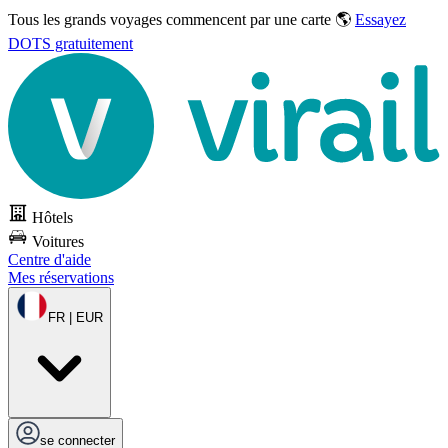
Tous les grands voyages commencent par une carte 🌎
Essayez
DOTS gratuitement
Hôtels
Voitures
Centre d'aide
Mes réservations
FR | EUR
se connecter