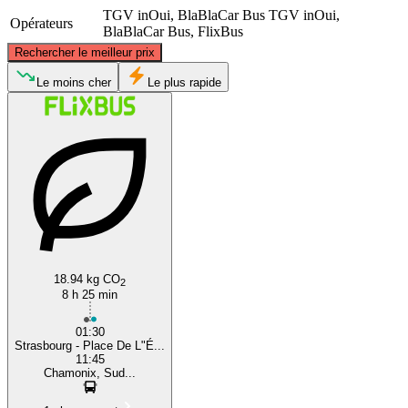
TGV inOui, BlaBlaCar Bus
TGV inOui,
Opérateurs
BlaBlaCar Bus, FlixBus
©
CARTO
, ©
OpenStreetMap
contributors
Rechercher le meilleur prix
Strasbourg
Le moins cher
Le plus rapide
Chamonix Mont Blanc
18.94 kg CO
2
8 h 25 min
01:30
Strasbourg - Place De L"É...
11:45
Chamonix, Sud...