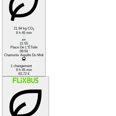
21.94 kg CO
2
9 h 45 min
21:55
Place De L"ÉToile
09:50
Chamonix Aiguille Du Midi
1 changement
9 h 45 min
63,72 €