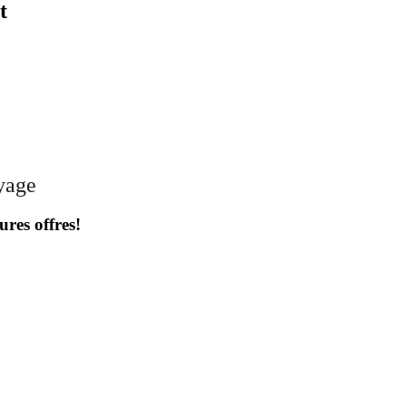
t
oyage
ures offres!