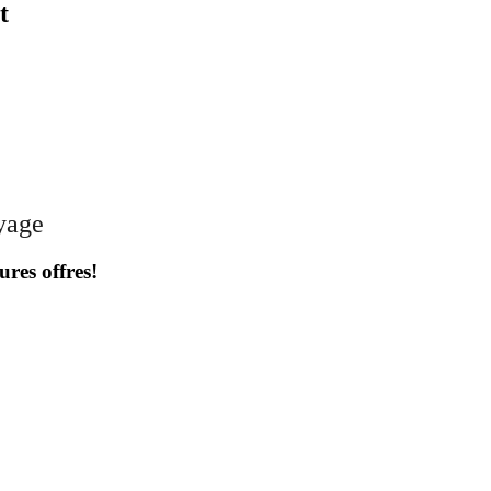
t
oyage
ures offres!