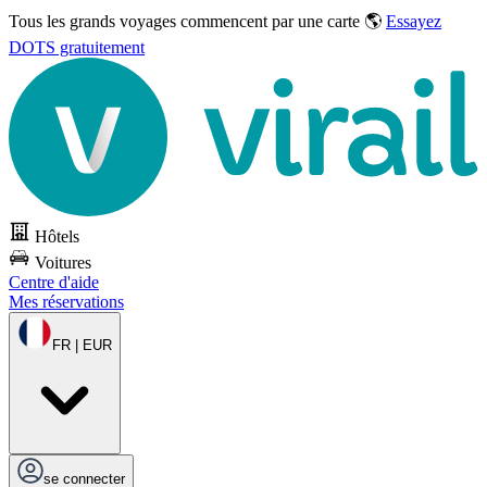
Tous les grands voyages commencent par une carte 🌎
Essayez
DOTS gratuitement
Hôtels
Voitures
Centre d'aide
Mes réservations
FR | EUR
se connecter