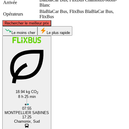
Arrivée
Blanc
BlaBlaCar Bus, FlixBus
BlaBlaCar Bus,
Opérateurs
FlixBus
©
CARTO
, ©
OpenStreetMap
contributors
Rechercher le meilleur prix
Chamonix Mont Blanc
Le moins cher
Le plus rapide
Montpellier
18.94 kg CO
2
8 h 25 min
07:55
MONTPELLIER SABINES
17:25
Chamonix, Sud