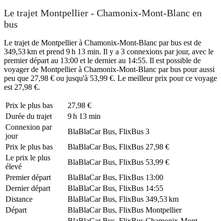
Le trajet Montpellier - Chamonix-Mont-Blanc en
bus
Le trajet de Montpellier à Chamonix-Mont-Blanc par bus est de
349,53 km et prend 9 h 13 min. Il y a 3 connexions par jour, avec le
premier départ au 13:00 et le dernier au 14:55. Il est possible de
voyager de Montpellier à Chamonix-Mont-Blanc par bus pour aussi
peu que 27,98 € ou jusqu'à 53,99 €. Le meilleur prix pour ce voyage
est 27,98 €.
Prix ​​le plus bas
27,98 €
Durée du trajet
9 h 13 min
Connexion par
BlaBlaCar Bus, FlixBus
3
jour
Prix ​​le plus bas
BlaBlaCar Bus, FlixBus
27,98 €
Le prix le plus
BlaBlaCar Bus, FlixBus
53,99 €
élevé
Premier départ
BlaBlaCar Bus, FlixBus
13:00
Dernier départ
BlaBlaCar Bus, FlixBus
14:55
Distance
BlaBlaCar Bus, FlixBus
349,53 km
Départ
BlaBlaCar Bus, FlixBus
Montpellier
BlaBlaCar Bus, FlixBus
Chamonix-Mont-