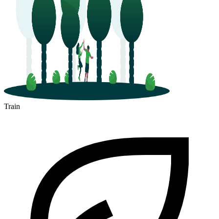
Train