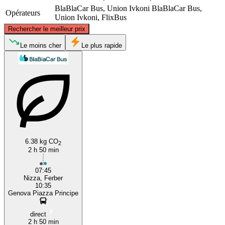
BlaBlaCar Bus, Union Ivkoni
BlaBlaCar Bus,
Opérateurs
Union Ivkoni, FlixBus
©
CARTO
, ©
OpenStreetMap
contributors
Rechercher le meilleur prix
Genoa
Le moins cher
Le plus rapide
6.38 kg CO
Nice
2
2 h 50 min
07:45
Nizza, Ferber
10:35
Genova Piazza Principe
direct
2 h 50 min