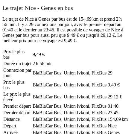
Le trajet Nice - Genes en bus
Le trajet de Nice à Genes par bus est de 154,69 km et prend 2 h
56 min. Il y a 29 connexions par jour, avec le premier départ au
01:40 et le dernier au 23:45. Il est possible de voyager de Nice à
Genes par bus pour aussi peu que 9,49 € ou jusqu'à 29,12 €. Le
meilleur prix pour ce voyage est 9,49 €.
Prix ​​le plus
9,49 €
bas
Durée du trajet
2 h 56 min
Connexion par
BlaBlaCar Bus, Union Ivkoni, FlixBus
29
jour
Prix ​​le plus
BlaBlaCar Bus, Union Ivkoni, FlixBus
9,49 €
bas
Le prix le plus
BlaBlaCar Bus, Union Ivkoni, FlixBus
29,12 €
élevé
Premier départ
BlaBlaCar Bus, Union Ivkoni, FlixBus
01:40
Dernier départ
BlaBlaCar Bus, Union Ivkoni, FlixBus
23:45
Distance
BlaBlaCar Bus, Union Ivkoni, FlixBus
154,69 km
Départ
BlaBlaCar Bus, Union Ivkoni, FlixBus
Nice
Arrivée
BlaBlaCar Bus, Union Ivkoni, FlixBus
Genes