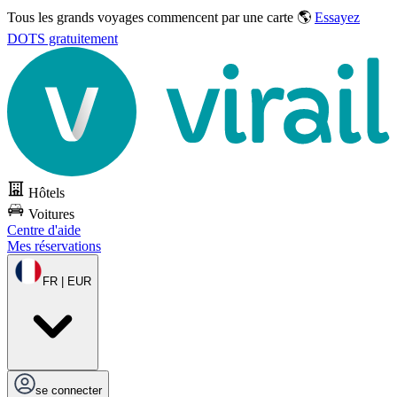
Tous les grands voyages commencent par une carte 🌎
Essayez
DOTS gratuitement
Hôtels
Voitures
Centre d'aide
Mes réservations
FR | EUR
se connecter