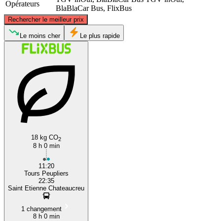
Opérateurs
BlaBlaCar Bus, FlixBus
©
CARTO
, ©
OpenStreetMap
contributors
Rechercher le meilleur prix
Tours
Le moins cher
Le plus rapide
Saint-Etienne
18 kg CO
2
8 h 0 min
11:20
Tours Peupliers
22:35
Saint Etienne Chateaucreu
1 changement
8 h 0 min