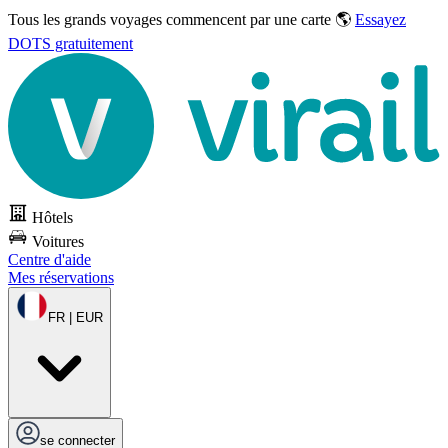
Tous les grands voyages commencent par une carte 🌎
Essayez
DOTS gratuitement
Hôtels
Voitures
Centre d'aide
Mes réservations
FR | EUR
se connecter