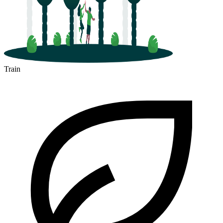
Train