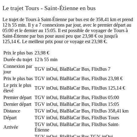
Le trajet Tours - Saint-Étienne en bus
Le trajet de Tours à Saint-Étienne par bus est de 358,41 km et prend
12 h 55 min. Il y a 7 connexions par jour, avec le premier départ au
05:00 et le dernier au 15:05. Il est possible de voyager de Tours à
Saint-Étienne par bus pour aussi peu que 23,98 € ou jusqu'à
125,14 €. Le meilleur prix pour ce voyage est 23,98 €.
Prix ​​le plus bas
23,98 €
Durée du trajet
12 h 55 min
Connexion par
TGV inOui, BlaBlaCar Bus, FlixBus
7
jour
Prix ​​le plus bas
TGV inOui, BlaBlaCar Bus, FlixBus
23,98 €
Le prix le plus
TGV inOui, BlaBlaCar Bus, FlixBus
125,14 €
élevé
Premier départ
TGV inOui, BlaBlaCar Bus, FlixBus
05:00
Dernier départ
TGV inOui, BlaBlaCar Bus, FlixBus
15:05
Distance
TGV inOui, BlaBlaCar Bus, FlixBus
358,41 km
Départ
TGV inOui, BlaBlaCar Bus, FlixBus
Tours
TGV inOui, BlaBlaCar Bus, FlixBus
Saint-
Arrivée
Étienne
TGV inOui, BlaBlaCar Bus
TGV inOui,