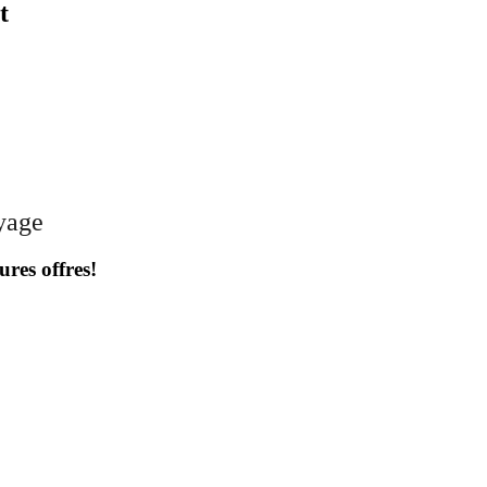
t
oyage
ures offres!