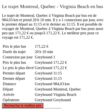
Le trajet Montreal, Quebec - Virginia Beach en bus
Le trajet de Montreal, Quebec à Virginia Beach par bus est de
984,03 km et prend 20 h 10 min. Il y a 1 connexions par jour, avec
le premier départ au 11:15 et le dernier au 11:15. Il est possible de
voyager de Montreal, Quebec à Virginia Beach par bus pour aussi
peu que 171,22 € ou jusqu'à 171,22 €. Le meilleur prix pour ce
voyage est 171,22 €.
Prix ​​le plus bas
171,22 €
Durée du trajet
20 h 10 min
Connexion par jour
Greyhound
1
Prix ​​le plus bas
Greyhound
171,22 €
Le prix le plus élevé
Greyhound
171,22 €
Premier départ
Greyhound
11:15
Dernier départ
Greyhound
11:15
Distance
Greyhound
984,03 km
Départ
Greyhound
Montreal, Quebec
Arrivée
Greyhound
Virginia Beach
Opérateurs
Greyhound
Greyhound
©
CARTO
, ©
OpenStreetMap
contributors
Rechercher le meilleur prix