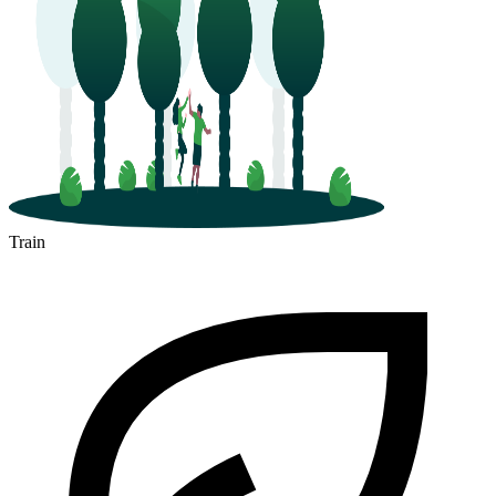
Train