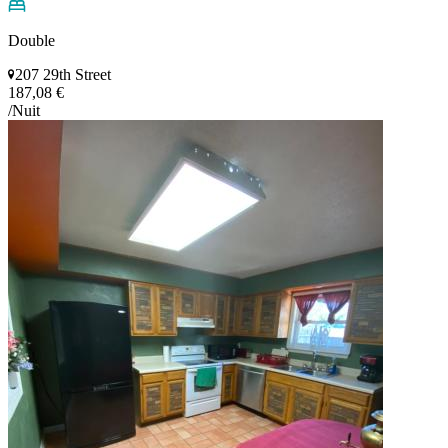
Double
207 29th Street
187,08 €
/Nuit