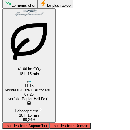
Montreal
Le moins cher
Le plus rapide
Virginia Beach, VA
41.06 kg CO
2
18 h 15 min
11:15
Montreal (Gare D"Autocars...
07:25
Norfolk, Poplar Hall Dr (...
1 changement
18 h 15 min
90,24 €
Tous les tarifs
Aujourd’hui
Tous les tarifs
Demain