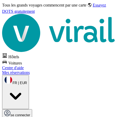
Tous les grands voyages commencent par une carte 🌎
Essayez
DOTS gratuitement
Hôtels
Voitures
Centre d'aide
Mes réservations
FR | EUR
se connecter