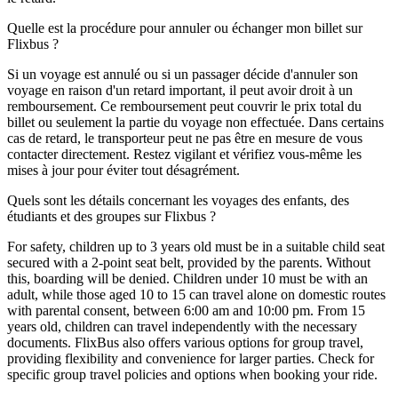
Quelle est la procédure pour annuler ou échanger mon billet sur
Flixbus ?
Si un voyage est annulé ou si un passager décide d'annuler son
voyage en raison d'un retard important, il peut avoir droit à un
remboursement. Ce remboursement peut couvrir le prix total du
billet ou seulement la partie du voyage non effectuée. Dans certains
cas de retard, le transporteur peut ne pas être en mesure de vous
contacter directement. Restez vigilant et vérifiez vous-même les
mises à jour pour éviter tout désagrément.
Quels sont les détails concernant les voyages des enfants, des
étudiants et des groupes sur Flixbus ?
For safety, children up to 3 years old must be in a suitable child seat
secured with a 2-point seat belt, provided by the parents. Without
this, boarding will be denied. Children under 10 must be with an
adult, while those aged 10 to 15 can travel alone on domestic routes
with parental consent, between 6:00 am and 10:00 pm. From 15
years old, children can travel independently with the necessary
documents. FlixBus also offers various options for group travel,
providing flexibility and convenience for larger parties. Check for
specific group travel policies and options when booking your ride.