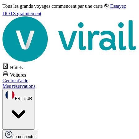
Tous les grands voyages commencent par une carte 🌎
Essayez
DOTS gratuitement
Hôtels
Voitures
Centre d'aide
Mes réservations
FR | EUR
se connecter