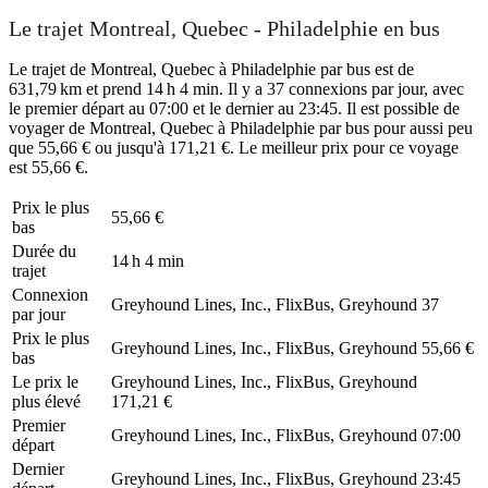
Le trajet Montreal, Quebec - Philadelphie en bus
Le trajet de Montreal, Quebec à Philadelphie par bus est de
631,79 km et prend 14 h 4 min. Il y a 37 connexions par jour, avec
le premier départ au 07:00 et le dernier au 23:45. Il est possible de
voyager de Montreal, Quebec à Philadelphie par bus pour aussi peu
que 55,66 € ou jusqu'à 171,21 €. Le meilleur prix pour ce voyage
est 55,66 €.
Prix ​​le plus
55,66 €
bas
Durée du
14 h 4 min
trajet
Connexion
Greyhound Lines, Inc., FlixBus, Greyhound
37
par jour
Prix ​​le plus
Greyhound Lines, Inc., FlixBus, Greyhound
55,66 €
bas
Le prix le
Greyhound Lines, Inc., FlixBus, Greyhound
plus élevé
171,21 €
Premier
Greyhound Lines, Inc., FlixBus, Greyhound
07:00
départ
Dernier
Greyhound Lines, Inc., FlixBus, Greyhound
23:45