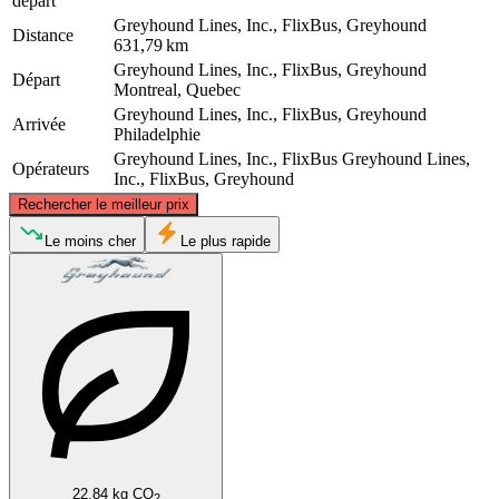
départ
Greyhound Lines, Inc., FlixBus, Greyhound
Distance
631,79 km
Greyhound Lines, Inc., FlixBus, Greyhound
Départ
Montreal, Quebec
Greyhound Lines, Inc., FlixBus, Greyhound
Arrivée
Philadelphie
Greyhound Lines, Inc., FlixBus
Greyhound Lines,
Opérateurs
Inc., FlixBus, Greyhound
©
CARTO
, ©
OpenStreetMap
contributors
Rechercher le meilleur prix
Montreal
Le moins cher
Le plus rapide
Philadelphia, PA
22.84 kg CO
2