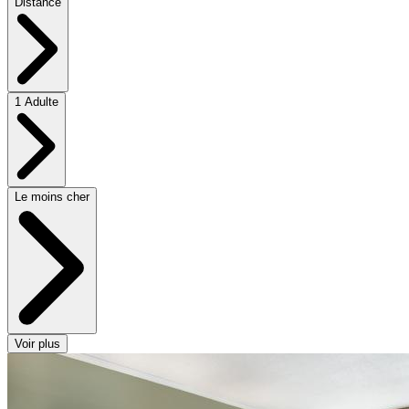
Distance
1 Adulte
Le moins cher
Voir plus