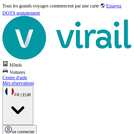
Tous les grands voyages commencent par une carte 🌎
Essayez
DOTS gratuitement
Hôtels
Voitures
Centre d'aide
Mes réservations
FR | EUR
se connecter