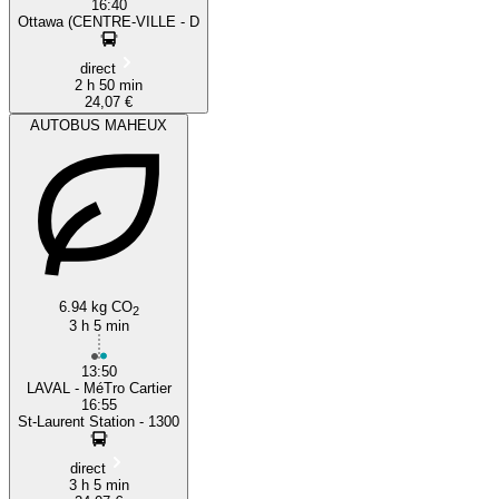
16:40
Ottawa (CENTRE-VILLE - D
direct
2 h 50 min
24,07 €
AUTOBUS MAHEUX
6.94 kg CO
2
3 h 5 min
13:50
LAVAL - MéTro Cartier
16:55
St-Laurent Station - 1300
direct
3 h 5 min