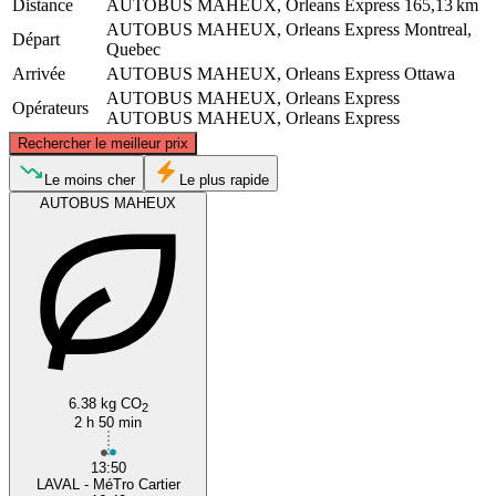
Distance
AUTOBUS MAHEUX, Orleans Express
165,13 km
AUTOBUS MAHEUX, Orleans Express
Montreal,
Départ
Quebec
Arrivée
AUTOBUS MAHEUX, Orleans Express
Ottawa
AUTOBUS MAHEUX, Orleans Express
Opérateurs
AUTOBUS MAHEUX, Orleans Express
©
CARTO
, ©
OpenStreetMap
contributors
Rechercher le meilleur prix
Le moins cher
Le plus rapide
AUTOBUS MAHEUX
Montreal
Ottawa
6.38 kg CO
2
2 h 50 min
13:50
LAVAL - MéTro Cartier