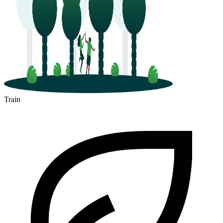
Train