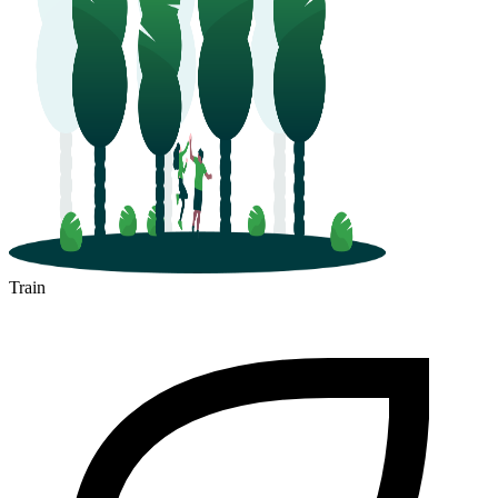
Train