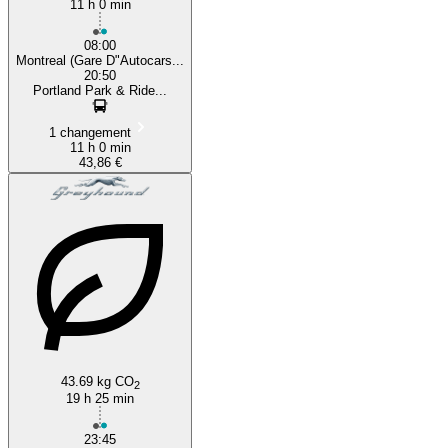
11 h 0 min
08:00
Montreal (Gare D"Autocars...
20:50
Portland Park & Ride...
1 changement
11 h 0 min
43,86 €
43.69 kg CO
2
19 h 25 min
23:45