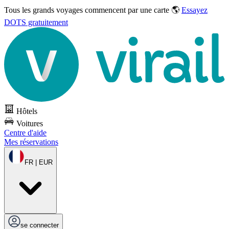
Tous les grands voyages commencent par une carte 🌎
Essayez
DOTS gratuitement
Hôtels
Voitures
Centre d'aide
Mes réservations
FR | EUR
se connecter