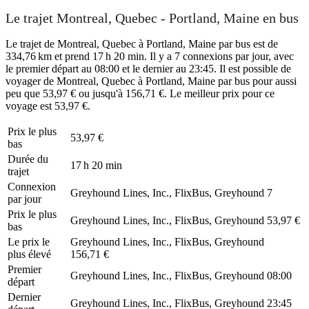
Le trajet Montreal, Quebec - Portland, Maine en bus
Le trajet de Montreal, Quebec à Portland, Maine par bus est de
334,76 km et prend 17 h 20 min. Il y a 7 connexions par jour, avec
le premier départ au 08:00 et le dernier au 23:45. Il est possible de
voyager de Montreal, Quebec à Portland, Maine par bus pour aussi
peu que 53,97 € ou jusqu'à 156,71 €. Le meilleur prix pour ce
voyage est 53,97 €.
Prix ​​le plus
53,97 €
bas
Durée du
17 h 20 min
trajet
Connexion
Greyhound Lines, Inc., FlixBus, Greyhound
7
par jour
Prix ​​le plus
Greyhound Lines, Inc., FlixBus, Greyhound
53,97 €
bas
Le prix le
Greyhound Lines, Inc., FlixBus, Greyhound
plus élevé
156,71 €
Premier
Greyhound Lines, Inc., FlixBus, Greyhound
08:00
départ
Dernier
Greyhound Lines, Inc., FlixBus, Greyhound
23:45