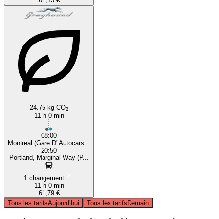
61,13 €
24.75 kg CO
2
11 h 0 min
08:00
Montreal (Gare D"Autocars...
20:50
Portland, Marginal Way (P...
1 changement
11 h 0 min
61,79 €
Tous les tarifs
Aujourd’hui
Tous les tarifs
Demain