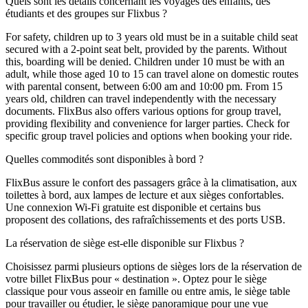
Quels sont les détails concernant les voyages des enfants, des
étudiants et des groupes sur Flixbus ?
For safety, children up to 3 years old must be in a suitable child seat
secured with a 2-point seat belt, provided by the parents. Without
this, boarding will be denied. Children under 10 must be with an
adult, while those aged 10 to 15 can travel alone on domestic routes
with parental consent, between 6:00 am and 10:00 pm. From 15
years old, children can travel independently with the necessary
documents. FlixBus also offers various options for group travel,
providing flexibility and convenience for larger parties. Check for
specific group travel policies and options when booking your ride.
Quelles commodités sont disponibles à bord ?
FlixBus assure le confort des passagers grâce à la climatisation, aux
toilettes à bord, aux lampes de lecture et aux sièges confortables.
Une connexion Wi-Fi gratuite est disponible et certains bus
proposent des collations, des rafraîchissements et des ports USB.
La réservation de siège est-elle disponible sur Flixbus ?
Choisissez parmi plusieurs options de sièges lors de la réservation de
votre billet FlixBus pour « destination ». Optez pour le siège
classique pour vous asseoir en famille ou entre amis, le siège table
pour travailler ou étudier, le siège panoramique pour une vue