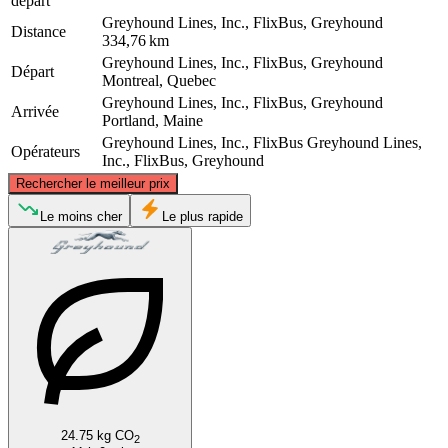
départ
Greyhound Lines, Inc., FlixBus, Greyhound
Distance
334,76 km
Greyhound Lines, Inc., FlixBus, Greyhound
Départ
Montreal, Quebec
Greyhound Lines, Inc., FlixBus, Greyhound
Arrivée
Portland, Maine
Greyhound Lines, Inc., FlixBus
Greyhound Lines,
Opérateurs
Inc., FlixBus, Greyhound
©
CARTO
, ©
OpenStreetMap
contributors
Rechercher le meilleur prix
Montreal
Le moins cher
Le plus rapide
Portland, ME
24.75 kg CO
2