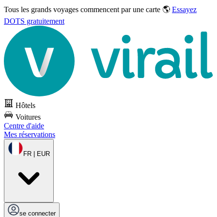
Tous les grands voyages commencent par une carte 🌎
Essayez
DOTS gratuitement
Hôtels
Voitures
Centre d'aide
Mes réservations
FR | EUR
se connecter