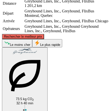
Greyhound Lines, Inc., Greyhound, FlixBus
Distance
1 201,2 km
Greyhound Lines, Inc., Greyhound, FlixBus
Départ
Montreal, Quebec
Arrivée
Greyhound Lines, Inc., Greyhound, FlixBus
Chicago
Greyhound Lines, Inc., Greyhound
Greyhound
Opérateurs
Lines, Inc., Greyhound, FlixBus
©
CARTO
, ©
OpenStreetMap
contributors
Rechercher le meilleur prix
Le moins cher
Le plus rapide
Montreal
Chicago, IL
73.5 kg CO
2
32 h 40 min