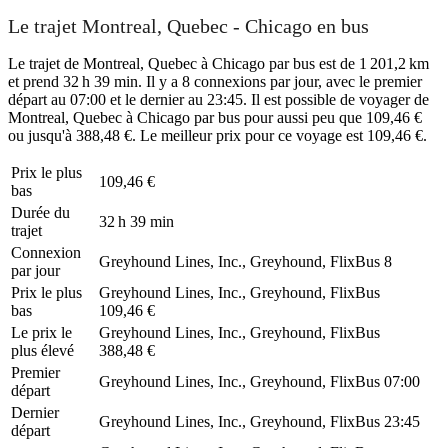
Le trajet Montreal, Quebec - Chicago en bus
Le trajet de Montreal, Quebec à Chicago par bus est de 1 201,2 km
et prend 32 h 39 min. Il y a 8 connexions par jour, avec le premier
départ au 07:00 et le dernier au 23:45. Il est possible de voyager de
Montreal, Quebec à Chicago par bus pour aussi peu que 109,46 €
ou jusqu'à 388,48 €. Le meilleur prix pour ce voyage est 109,46 €.
Prix ​​le plus
109,46 €
bas
Durée du
32 h 39 min
trajet
Connexion
Greyhound Lines, Inc., Greyhound, FlixBus
8
par jour
Prix ​​le plus
Greyhound Lines, Inc., Greyhound, FlixBus
bas
109,46 €
Le prix le
Greyhound Lines, Inc., Greyhound, FlixBus
plus élevé
388,48 €
Premier
Greyhound Lines, Inc., Greyhound, FlixBus
07:00
départ
Dernier
Greyhound Lines, Inc., Greyhound, FlixBus
23:45
départ