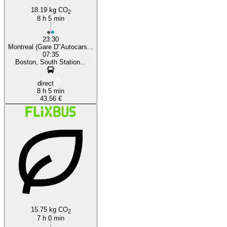
18.19 kg CO
2
8 h 5 min
23:30
Montreal (Gare D"Autocars...
07:35
Boston, South Station...
direct
8 h 5 min
43,56 €
15.75 kg CO
2
7 h 0 min