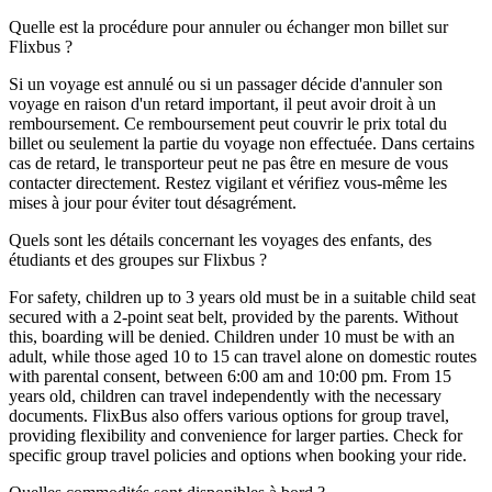
Quelle est la procédure pour annuler ou échanger mon billet sur
Flixbus ?
Si un voyage est annulé ou si un passager décide d'annuler son
voyage en raison d'un retard important, il peut avoir droit à un
remboursement. Ce remboursement peut couvrir le prix total du
billet ou seulement la partie du voyage non effectuée. Dans certains
cas de retard, le transporteur peut ne pas être en mesure de vous
contacter directement. Restez vigilant et vérifiez vous-même les
mises à jour pour éviter tout désagrément.
Quels sont les détails concernant les voyages des enfants, des
étudiants et des groupes sur Flixbus ?
For safety, children up to 3 years old must be in a suitable child seat
secured with a 2-point seat belt, provided by the parents. Without
this, boarding will be denied. Children under 10 must be with an
adult, while those aged 10 to 15 can travel alone on domestic routes
with parental consent, between 6:00 am and 10:00 pm. From 15
years old, children can travel independently with the necessary
documents. FlixBus also offers various options for group travel,
providing flexibility and convenience for larger parties. Check for
specific group travel policies and options when booking your ride.