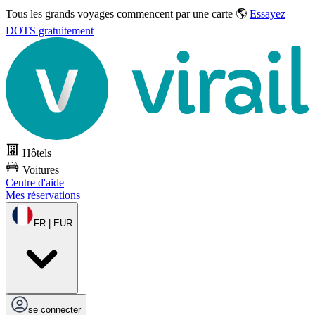
Tous les grands voyages commencent par une carte 🌎
Essayez
DOTS gratuitement
Hôtels
Voitures
Centre d'aide
Mes réservations
FR | EUR
se connecter