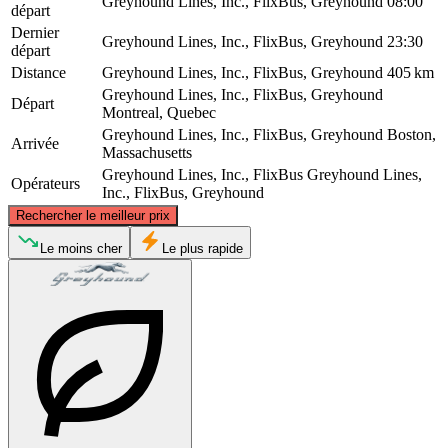
Greyhound Lines, Inc., FlixBus, Greyhound
08:00
départ
Dernier
Greyhound Lines, Inc., FlixBus, Greyhound
23:30
départ
Distance
Greyhound Lines, Inc., FlixBus, Greyhound
405 km
Greyhound Lines, Inc., FlixBus, Greyhound
Départ
Montreal, Quebec
Greyhound Lines, Inc., FlixBus, Greyhound
Boston,
Arrivée
Massachusetts
Greyhound Lines, Inc., FlixBus
Greyhound Lines,
Opérateurs
Inc., FlixBus, Greyhound
©
CARTO
, ©
OpenStreetMap
contributors
Rechercher le meilleur prix
Montreal
Le moins cher
Le plus rapide
Boston, MA