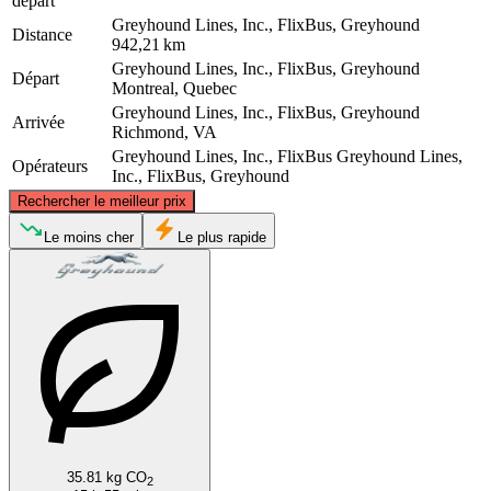
départ
Greyhound Lines, Inc., FlixBus, Greyhound
Distance
942,21 km
Greyhound Lines, Inc., FlixBus, Greyhound
Départ
Montreal, Quebec
Greyhound Lines, Inc., FlixBus, Greyhound
Arrivée
Richmond, VA
Greyhound Lines, Inc., FlixBus
Greyhound Lines,
Opérateurs
Inc., FlixBus, Greyhound
©
CARTO
, ©
OpenStreetMap
contributors
Rechercher le meilleur prix
Montreal
Le moins cher
Le plus rapide
Richmond, VA
35.81 kg CO
2