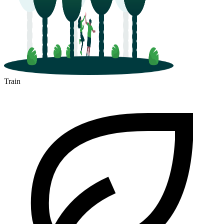
Train