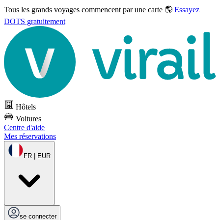
Tous les grands voyages commencent par une carte 🌎
Essayez
DOTS gratuitement
Hôtels
Voitures
Centre d'aide
Mes réservations
FR | EUR
se connecter