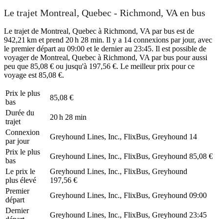
Le trajet Montreal, Quebec - Richmond, VA en bus
Le trajet de Montreal, Quebec à Richmond, VA par bus est de
942,21 km et prend 20 h 28 min. Il y a 14 connexions par jour, avec
le premier départ au 09:00 et le dernier au 23:45. Il est possible de
voyager de Montreal, Quebec à Richmond, VA par bus pour aussi
peu que 85,08 € ou jusqu'à 197,56 €. Le meilleur prix pour ce
voyage est 85,08 €.
Prix ​​le plus
85,08 €
bas
Durée du
20 h 28 min
trajet
Connexion
Greyhound Lines, Inc., FlixBus, Greyhound
14
par jour
Prix ​​le plus
Greyhound Lines, Inc., FlixBus, Greyhound
85,08 €
bas
Le prix le
Greyhound Lines, Inc., FlixBus, Greyhound
plus élevé
197,56 €
Premier
Greyhound Lines, Inc., FlixBus, Greyhound
09:00
départ
Dernier
Greyhound Lines, Inc., FlixBus, Greyhound
23:45