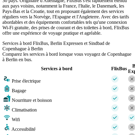
30 pays. Originaire d'Allemagne, FlixBus s'est rapidement étendu
aux pays voisins, notamment la France, l'Italie, le Danemark, les
Pays-Bas et la Croatie, tout en proposant également des services
réguliers vers la Norvège, l'Espagne et l'Angleterre. Avec des tarifs
abordables et des équipements confortables tels qu'une connexion
Wi-Fi gratuite, des prises de courant et des toilettes à bord, FlixBus
offre une expérience de voyage pratique et agréable.
Services à bord FlixBus, Berlin Expressen et Sindbad de
Copenhague à Berlin
Comparez les services à bord lorsque vous voyagez de Copenhague
à Berlin en bus.
B
Services à bord
FlixBus
Ex
Prise électrique
Bagage
Nourriture et boisson
Climatisation
Wifi
Accessibilité