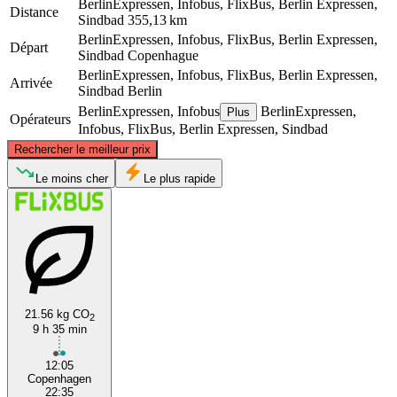
BerlinExpressen, Infobus, FlixBus, Berlin Expressen,
Distance
Sindbad
355,13 km
BerlinExpressen, Infobus, FlixBus, Berlin Expressen,
Départ
Sindbad
Copenhague
BerlinExpressen, Infobus, FlixBus, Berlin Expressen,
Arrivée
Sindbad
Berlin
BerlinExpressen, Infobus
BerlinExpressen,
Plus
Opérateurs
Infobus, FlixBus, Berlin Expressen, Sindbad
©
CARTO
, ©
OpenStreetMap
contributors
Rechercher le meilleur prix
Copenhagen
Le moins cher
Le plus rapide
21.56 kg CO
2
9 h 35 min
Berlin
12:05
Copenhagen
22:35