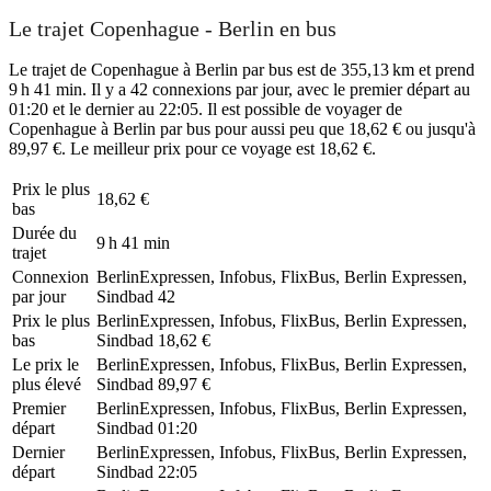
Le trajet Copenhague - Berlin en bus
Le trajet de Copenhague à Berlin par bus est de 355,13 km et prend
9 h 41 min. Il y a 42 connexions par jour, avec le premier départ au
01:20 et le dernier au 22:05. Il est possible de voyager de
Copenhague à Berlin par bus pour aussi peu que 18,62 € ou jusqu'à
89,97 €. Le meilleur prix pour ce voyage est 18,62 €.
Prix ​​le plus
18,62 €
bas
Durée du
9 h 41 min
trajet
Connexion
BerlinExpressen, Infobus, FlixBus, Berlin Expressen,
par jour
Sindbad
42
Prix ​​le plus
BerlinExpressen, Infobus, FlixBus, Berlin Expressen,
bas
Sindbad
18,62 €
Le prix le
BerlinExpressen, Infobus, FlixBus, Berlin Expressen,
plus élevé
Sindbad
89,97 €
Premier
BerlinExpressen, Infobus, FlixBus, Berlin Expressen,
départ
Sindbad
01:20
Dernier
BerlinExpressen, Infobus, FlixBus, Berlin Expressen,
départ
Sindbad
22:05