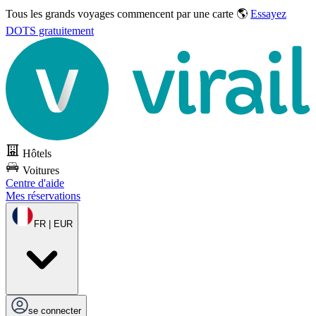
Tous les grands voyages commencent par une carte 🌎
Essayez
DOTS gratuitement
Hôtels
Voitures
Centre d'aide
Mes réservations
FR | EUR
se connecter