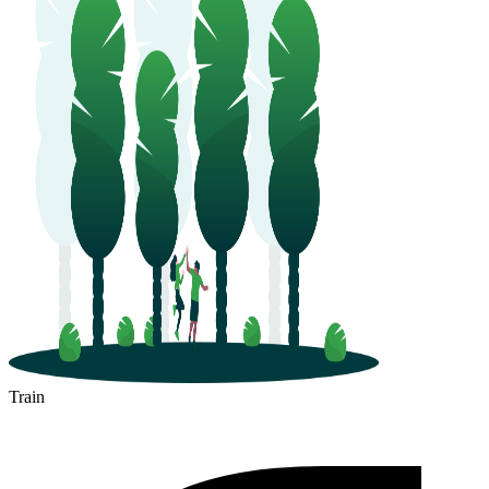
Train