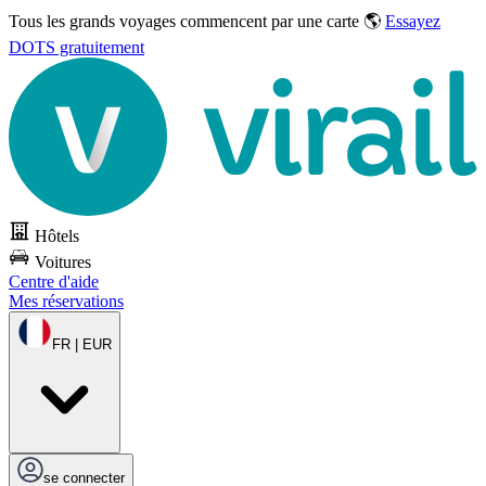
Tous les grands voyages commencent par une carte 🌎
Essayez
DOTS gratuitement
Hôtels
Voitures
Centre d'aide
Mes réservations
FR | EUR
se connecter