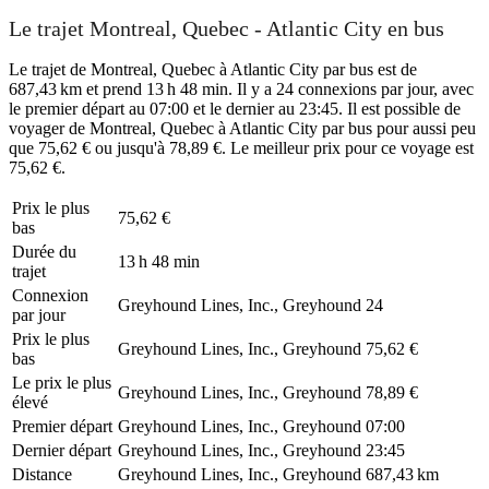
Le trajet Montreal, Quebec - Atlantic City en bus
Le trajet de Montreal, Quebec à Atlantic City par bus est de
687,43 km et prend 13 h 48 min. Il y a 24 connexions par jour, avec
le premier départ au 07:00 et le dernier au 23:45. Il est possible de
voyager de Montreal, Quebec à Atlantic City par bus pour aussi peu
que 75,62 € ou jusqu'à 78,89 €. Le meilleur prix pour ce voyage est
75,62 €.
Prix ​​le plus
75,62 €
bas
Durée du
13 h 48 min
trajet
Connexion
Greyhound Lines, Inc., Greyhound
24
par jour
Prix ​​le plus
Greyhound Lines, Inc., Greyhound
75,62 €
bas
Le prix le plus
Greyhound Lines, Inc., Greyhound
78,89 €
élevé
Premier départ
Greyhound Lines, Inc., Greyhound
07:00
Dernier départ
Greyhound Lines, Inc., Greyhound
23:45
Distance
Greyhound Lines, Inc., Greyhound
687,43 km