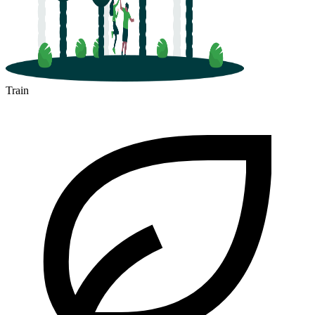
Train