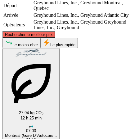
Greyhound Lines, Inc., Greyhound
Montreal,
Départ
Quebec
Arrivée
Greyhound Lines, Inc., Greyhound
Atlantic City
Greyhound Lines, Inc., Greyhound
Greyhound
Opérateurs
Lines, Inc., Greyhound
©
CARTO
, ©
OpenStreetMap
contributors
Rechercher le meilleur prix
Montreal
Le moins cher
Le plus rapide
Atlantic City, NJ
27.94 kg CO
2
12 h 25 min
07:00
Montreal (Gare D"Autocars...