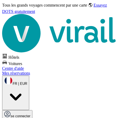
Tous les grands voyages commencent par une carte 🌎
Essayez
DOTS gratuitement
Hôtels
Voitures
Centre d'aide
Mes réservations
FR | EUR
se connecter