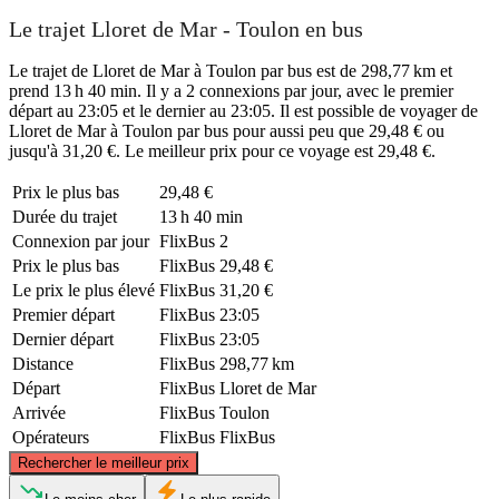
Le trajet Lloret de Mar - Toulon en bus
Le trajet de Lloret de Mar à Toulon par bus est de 298,77 km et
prend 13 h 40 min. Il y a 2 connexions par jour, avec le premier
départ au 23:05 et le dernier au 23:05. Il est possible de voyager de
Lloret de Mar à Toulon par bus pour aussi peu que 29,48 € ou
jusqu'à 31,20 €. Le meilleur prix pour ce voyage est 29,48 €.
Prix ​​le plus bas
29,48 €
Durée du trajet
13 h 40 min
Connexion par jour
FlixBus
2
Prix ​​le plus bas
FlixBus
29,48 €
Le prix le plus élevé
FlixBus
31,20 €
Premier départ
FlixBus
23:05
Dernier départ
FlixBus
23:05
Distance
FlixBus
298,77 km
Départ
FlixBus
Lloret de Mar
Arrivée
FlixBus
Toulon
Opérateurs
FlixBus
FlixBus
©
CARTO
, ©
OpenStreetMap
contributors
Rechercher le meilleur prix
Toulon