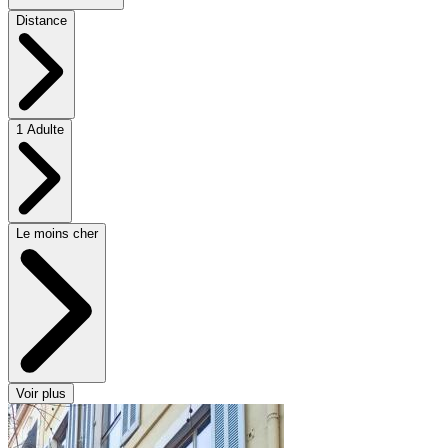
Distance
1 Adulte
Le moins cher
Voir plus