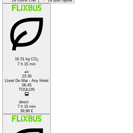
Le moins cher
Le plus rapide
Lloret de Mar
16.31 kg CO
2
7 h 15 min
23:30
Lloret De Mar - Any Hotel
06:45
TOULON
direct
7 h 15 min
39,98 €