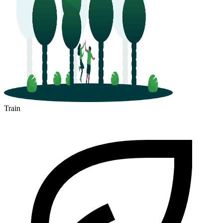
Train