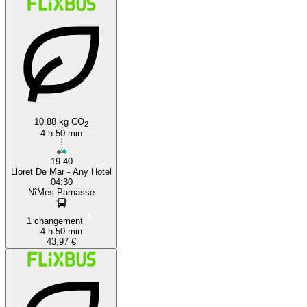
10.88 kg CO
2
4 h 50 min
19:40
Lloret De Mar - Any Hotel
04:30
NîMes Parnasse
1 changement
4 h 50 min
43,97 €