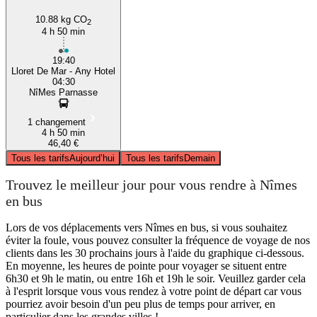
10.88 kg CO
2
4 h 50 min
19:40
Lloret De Mar - Any Hotel
04:30
NîMes Parnasse
1 changement
4 h 50 min
46,40 €
Tous les tarifs
Aujourd’hui
Tous les tarifs
Demain
Trouvez le meilleur jour pour vous rendre à Nîmes
en bus
Lors de vos déplacements vers Nîmes en bus, si vous souhaitez
éviter la foule, vous pouvez consulter la fréquence de voyage de nos
clients dans les 30 prochains jours à l'aide du graphique ci-dessous.
En moyenne, les heures de pointe pour voyager se situent entre
6h30 et 9h le matin, ou entre 16h et 19h le soir. Veuillez garder cela
à l'esprit lorsque vous vous rendez à votre point de départ car vous
pourriez avoir besoin d'un peu plus de temps pour arriver, en
particulier dans les grandes villes !