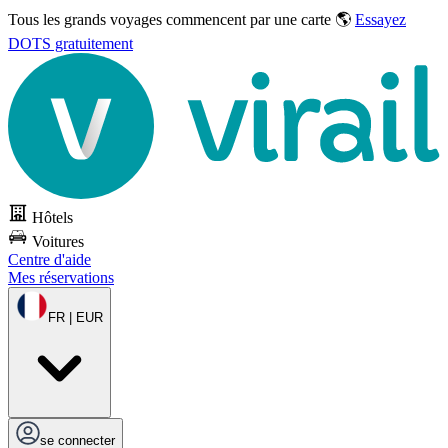
Tous les grands voyages commencent par une carte 🌎
Essayez
DOTS gratuitement
Hôtels
Voitures
Centre d'aide
Mes réservations
FR | EUR
se connecter