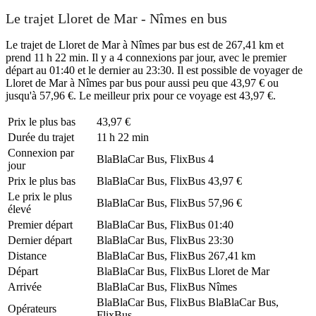
Le trajet Lloret de Mar - Nîmes en bus
Le trajet de Lloret de Mar à Nîmes par bus est de 267,41 km et
prend 11 h 22 min. Il y a 4 connexions par jour, avec le premier
départ au 01:40 et le dernier au 23:30. Il est possible de voyager de
Lloret de Mar à Nîmes par bus pour aussi peu que 43,97 € ou
jusqu'à 57,96 €. Le meilleur prix pour ce voyage est 43,97 €.
Prix ​​le plus bas
43,97 €
Durée du trajet
11 h 22 min
Connexion par
BlaBlaCar Bus, FlixBus
4
jour
Prix ​​le plus bas
BlaBlaCar Bus, FlixBus
43,97 €
Le prix le plus
BlaBlaCar Bus, FlixBus
57,96 €
élevé
Premier départ
BlaBlaCar Bus, FlixBus
01:40
Dernier départ
BlaBlaCar Bus, FlixBus
23:30
Distance
BlaBlaCar Bus, FlixBus
267,41 km
Départ
BlaBlaCar Bus, FlixBus
Lloret de Mar
Arrivée
BlaBlaCar Bus, FlixBus
Nîmes
BlaBlaCar Bus, FlixBus
BlaBlaCar Bus,
Opérateurs
FlixBus