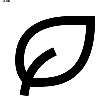
Train