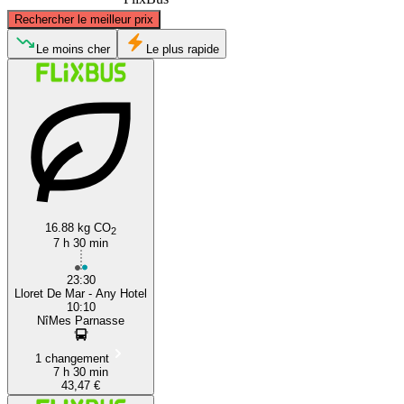
©
CARTO
, ©
OpenStreetMap
contributors
Rechercher le meilleur prix
Nîmes
Le moins cher
Le plus rapide
Lloret de Mar
16.88 kg CO
2
7 h 30 min
23:30
Lloret De Mar - Any Hotel
10:10
NîMes Parnasse
1 changement
7 h 30 min
43,47 €