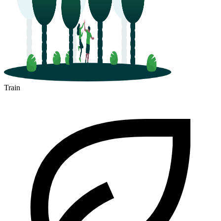
Train