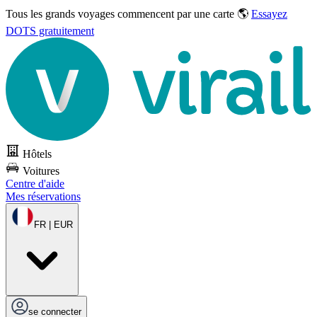
Tous les grands voyages commencent par une carte 🌎
Essayez
DOTS gratuitement
Hôtels
Voitures
Centre d'aide
Mes réservations
FR | EUR
se connecter