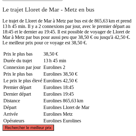
Le trajet Lloret de Mar - Metz en bus
Le trajet de Lloret de Mar à Metz par bus est de 865,63 km et prend
13 h 45 min. Il y a 2 connexions par jour, avec le premier départ au
18:45 et le dernier au 19:45. Il est possible de voyager de Lloret de
Mar à Metz par bus pour aussi peu que 38,50 € ou jusqu'à 42,50 €.
Le meilleur prix pour ce voyage est 38,50 €.
Prix ​​le plus bas
38,50 €
Durée du trajet
13 h 45 min
Connexion par jour
Eurolines
2
Prix ​​le plus bas
Eurolines
38,50 €
Le prix le plus élevé
Eurolines
42,50 €
Premier départ
Eurolines
18:45
Dernier départ
Eurolines
19:45
Distance
Eurolines
865,63 km
Départ
Eurolines
Lloret de Mar
Arrivée
Eurolines
Metz
Opérateurs
Eurolines
Eurolines
©
CARTO
, ©
OpenStreetMap
contributors
Rechercher le meilleur prix
Metz