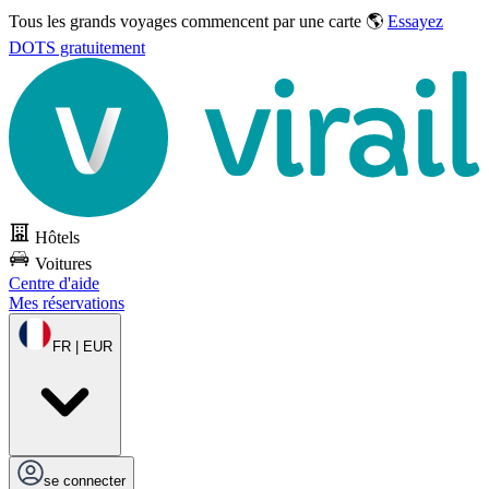
Tous les grands voyages commencent par une carte 🌎
Essayez
DOTS gratuitement
Hôtels
Voitures
Centre d'aide
Mes réservations
FR | EUR
se connecter