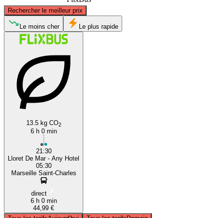
©
CARTO
, ©
OpenStreetMap
contributors
Rechercher le meilleur prix
Marseille
Le moins cher
Le plus rapide
Lloret de Mar
13.5 kg CO
2
6 h 0 min
21:30
Lloret De Mar - Any Hotel
05:30
Marseille Saint-Charles
direct
6 h 0 min
44,99 €