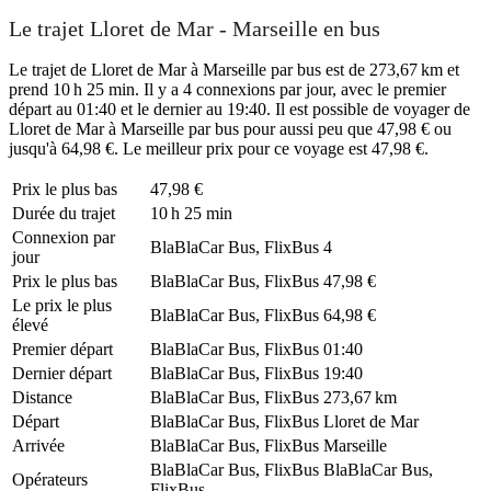
Le trajet Lloret de Mar - Marseille en bus
Le trajet de Lloret de Mar à Marseille par bus est de 273,67 km et
prend 10 h 25 min. Il y a 4 connexions par jour, avec le premier
départ au 01:40 et le dernier au 19:40. Il est possible de voyager de
Lloret de Mar à Marseille par bus pour aussi peu que 47,98 € ou
jusqu'à 64,98 €. Le meilleur prix pour ce voyage est 47,98 €.
Prix ​​le plus bas
47,98 €
Durée du trajet
10 h 25 min
Connexion par
BlaBlaCar Bus, FlixBus
4
jour
Prix ​​le plus bas
BlaBlaCar Bus, FlixBus
47,98 €
Le prix le plus
BlaBlaCar Bus, FlixBus
64,98 €
élevé
Premier départ
BlaBlaCar Bus, FlixBus
01:40
Dernier départ
BlaBlaCar Bus, FlixBus
19:40
Distance
BlaBlaCar Bus, FlixBus
273,67 km
Départ
BlaBlaCar Bus, FlixBus
Lloret de Mar
Arrivée
BlaBlaCar Bus, FlixBus
Marseille
BlaBlaCar Bus, FlixBus
BlaBlaCar Bus,
Opérateurs
FlixBus