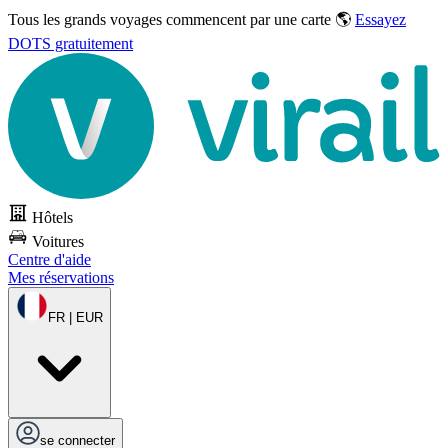
Tous les grands voyages commencent par une carte 🌎
Essayez
DOTS gratuitement
Hôtels
Voitures
Centre d'aide
Mes réservations
FR | EUR
se connecter