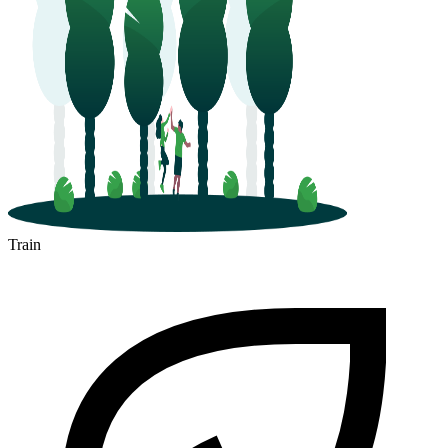
Train