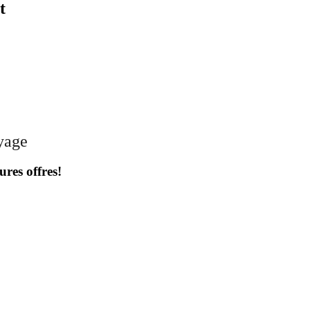
t
oyage
ures offres!