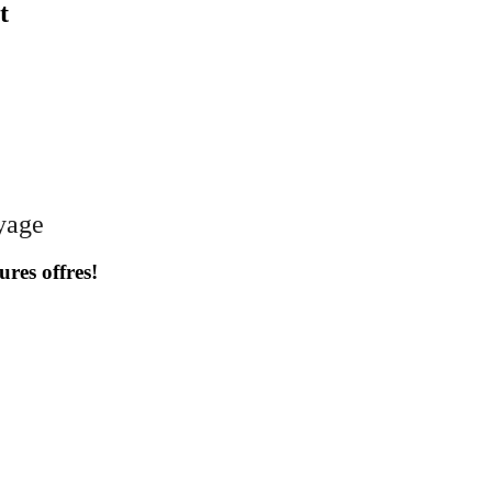
t
oyage
ures offres!