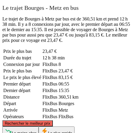
Le trajet Bourges - Metz en bus
Le trajet de Bourges à Metz par bus est de 360,51 km et prend 12 h
38 min. Il y a 8 connexions par jour, avec le premier départ au 06:55
et le dernier au 15:35. Il est possible de voyager de Bourges à Metz
par bus pour aussi peu que 23,47 € ou jusqu'à 83,15 €. Le meilleur
prix pour ce voyage est 23,47 €.
Prix ​​le plus bas
23,47 €
Durée du trajet
12 h 38 min
Connexion par jour
FlixBus
8
Prix ​​le plus bas
FlixBus
23,47 €
Le prix le plus élevé
FlixBus
83,15 €
Premier départ
FlixBus
06:55
Dernier départ
FlixBus
15:35
Distance
FlixBus
360,51 km
Départ
FlixBus
Bourges
Arrivée
FlixBus
Metz
Opérateurs
FlixBus
FlixBus
©
CARTO
, ©
OpenStreetMap
contributors
Rechercher le meilleur prix
Metz