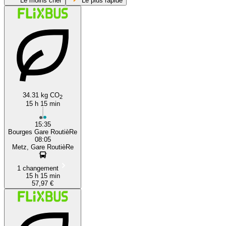
Le moins cher
Le plus rapide
34.31 kg CO
2
Bourges
15 h 15 min
15:35
Bourges Gare RoutièRe
08:05
Metz, Gare RoutièRe
1 changement
15 h 15 min
57,97 €