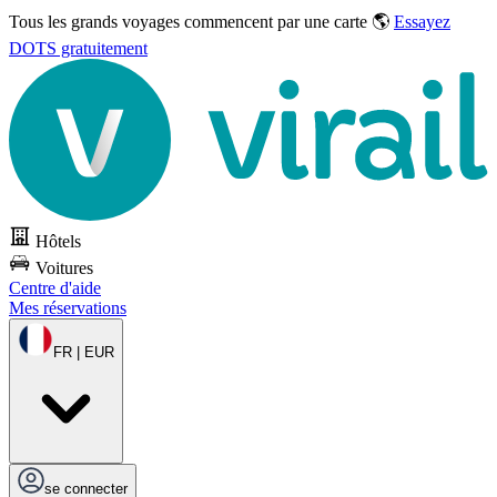
Tous les grands voyages commencent par une carte 🌎
Essayez
DOTS gratuitement
Hôtels
Voitures
Centre d'aide
Mes réservations
FR | EUR
se connecter