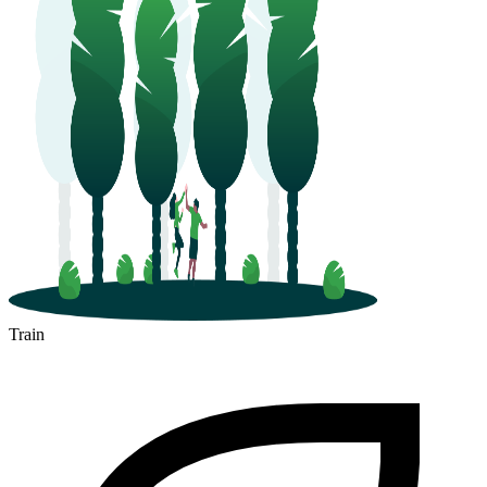
Train