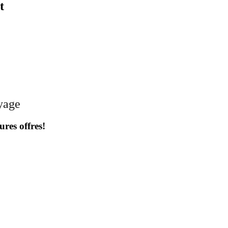
t
oyage
ures offres!