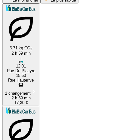
Le moins cher
Le plus rapide
6.71 kg CO
2
2 h 59 min
Voiron
12:01
Rue Du Placyre
15:50
Rue Hauterive
1 changement
2 h 59 min
17,30 €