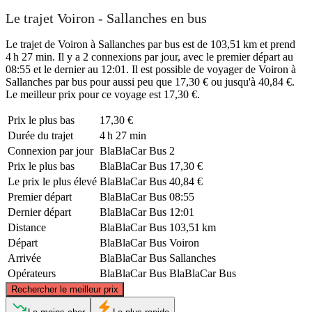
Le trajet Voiron - Sallanches en bus
Le trajet de Voiron à Sallanches par bus est de 103,51 km et prend
4 h 27 min. Il y a 2 connexions par jour, avec le premier départ au
08:55 et le dernier au 12:01. Il est possible de voyager de Voiron à
Sallanches par bus pour aussi peu que 17,30 € ou jusqu'à 40,84 €.
Le meilleur prix pour ce voyage est 17,30 €.
Prix ​​le plus bas
17,30 €
Durée du trajet
4 h 27 min
Connexion par jour
BlaBlaCar Bus
2
Prix ​​le plus bas
BlaBlaCar Bus
17,30 €
Le prix le plus élevé
BlaBlaCar Bus
40,84 €
Premier départ
BlaBlaCar Bus
08:55
Dernier départ
BlaBlaCar Bus
12:01
Distance
BlaBlaCar Bus
103,51 km
Départ
BlaBlaCar Bus
Voiron
Arrivée
BlaBlaCar Bus
Sallanches
Opérateurs
BlaBlaCar Bus
BlaBlaCar Bus
©
CARTO
, ©
OpenStreetMap
contributors
Rechercher le meilleur prix
Sallanches