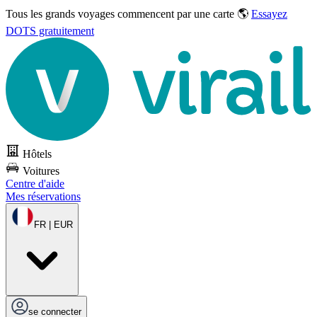
Tous les grands voyages commencent par une carte 🌎
Essayez
DOTS gratuitement
Hôtels
Voitures
Centre d'aide
Mes réservations
FR | EUR
se connecter