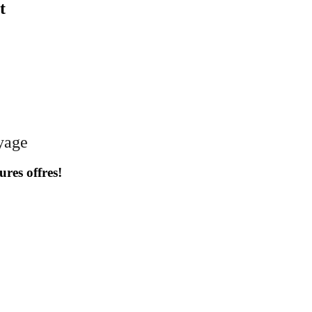
t
oyage
ures offres!