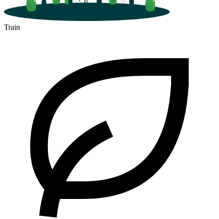
Train