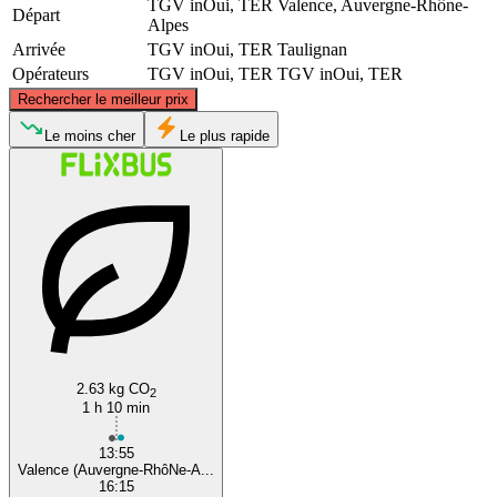
TGV inOui, TER
Valence, Auvergne-Rhône-
Départ
Alpes
Arrivée
TGV inOui, TER
Taulignan
Opérateurs
TGV inOui, TER
TGV inOui, TER
©
CARTO
, ©
OpenStreetMap
contributors
Rechercher le meilleur prix
Valence
Le moins cher
Le plus rapide
Taulignan
2.63 kg CO
2
1 h 10 min
13:55
Valence (Auvergne-RhôNe-A...
16:15