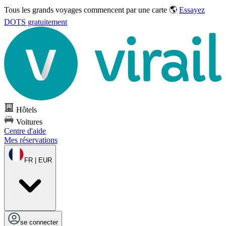
Tous les grands voyages commencent par une carte 🌎
Essayez
DOTS gratuitement
Hôtels
Voitures
Centre d'aide
Mes réservations
FR | EUR
se connecter