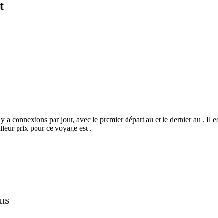
t
y a connexions par jour, avec le premier départ au et le dernier au . Il 
leur prix pour ce voyage est .
©
CARTO
, ©
Ope
Chartres
us