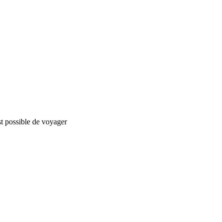
est possible de voyager
nStreetMap
contributors