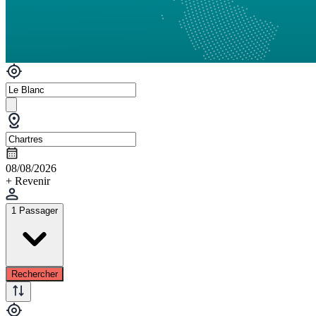
08/08/2026
+ Revenir
1 Passager
Rechercher