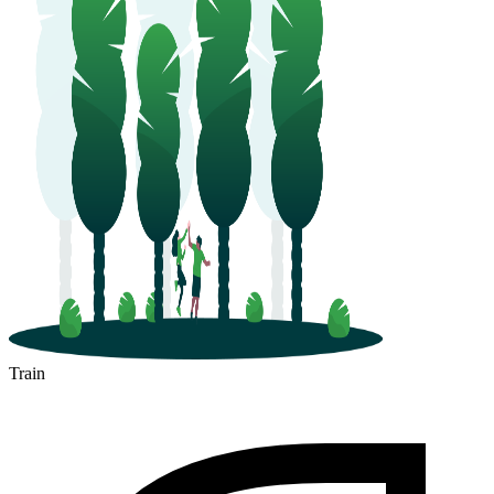
Train