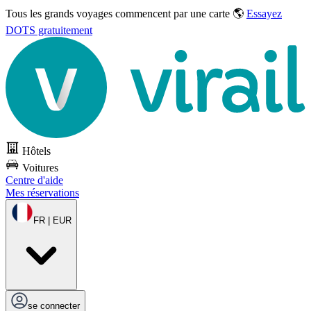
Tous les grands voyages commencent par une carte 🌎
Essayez
DOTS gratuitement
Hôtels
Voitures
Centre d'aide
Mes réservations
FR | EUR
se connecter