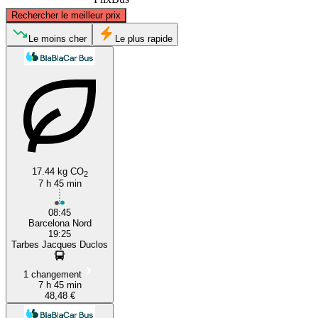
©
CARTO
, ©
OpenStreetMap
contributors
Rechercher le meilleur prix
Tarbes
Le moins cher
Le plus rapide
17.44 kg CO
2
Barcelona
7 h 45 min
08:45
Barcelona Nord
19:25
Tarbes Jacques Duclos
1 changement
7 h 45 min
48,48 €