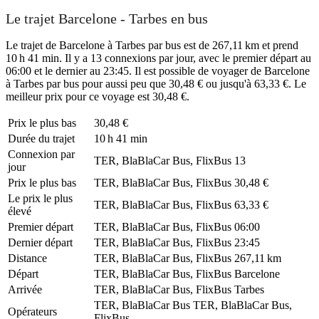
Le trajet Barcelone - Tarbes en bus
Le trajet de Barcelone à Tarbes par bus est de 267,11 km et prend
10 h 41 min. Il y a 13 connexions par jour, avec le premier départ au
06:00 et le dernier au 23:45. Il est possible de voyager de Barcelone
à Tarbes par bus pour aussi peu que 30,48 € ou jusqu'à 63,33 €. Le
meilleur prix pour ce voyage est 30,48 €.
Prix ​​le plus bas
30,48 €
Durée du trajet
10 h 41 min
Connexion par
TER, BlaBlaCar Bus, FlixBus
13
jour
Prix ​​le plus bas
TER, BlaBlaCar Bus, FlixBus
30,48 €
Le prix le plus
TER, BlaBlaCar Bus, FlixBus
63,33 €
élevé
Premier départ
TER, BlaBlaCar Bus, FlixBus
06:00
Dernier départ
TER, BlaBlaCar Bus, FlixBus
23:45
Distance
TER, BlaBlaCar Bus, FlixBus
267,11 km
Départ
TER, BlaBlaCar Bus, FlixBus
Barcelone
Arrivée
TER, BlaBlaCar Bus, FlixBus
Tarbes
TER, BlaBlaCar Bus
TER, BlaBlaCar Bus,
Opérateurs
FlixBus