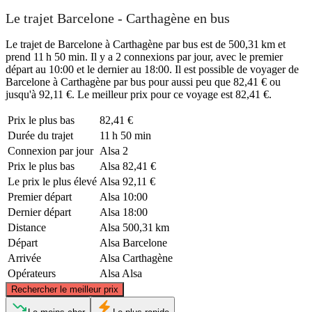
Le trajet Barcelone - Carthagène en bus
Le trajet de Barcelone à Carthagène par bus est de 500,31 km et
prend 11 h 50 min. Il y a 2 connexions par jour, avec le premier
départ au 10:00 et le dernier au 18:00. Il est possible de voyager de
Barcelone à Carthagène par bus pour aussi peu que 82,41 € ou
jusqu'à 92,11 €. Le meilleur prix pour ce voyage est 82,41 €.
Prix ​​le plus bas
82,41 €
Durée du trajet
11 h 50 min
Connexion par jour
Alsa
2
Prix ​​le plus bas
Alsa
82,41 €
Le prix le plus élevé
Alsa
92,11 €
Premier départ
Alsa
10:00
Dernier départ
Alsa
18:00
Distance
Alsa
500,31 km
Départ
Alsa
Barcelone
Arrivée
Alsa
Carthagène
Opérateurs
Alsa
Alsa
©
CARTO
, ©
OpenStreetMap
contributors
Rechercher le meilleur prix
Barcelona