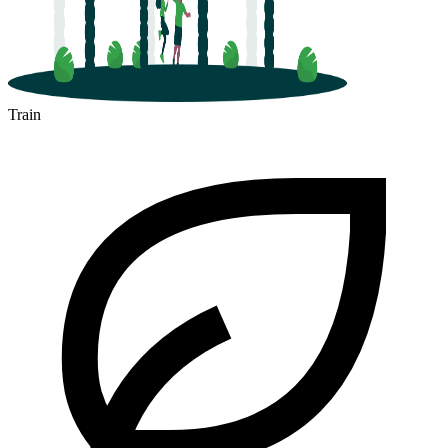
Train