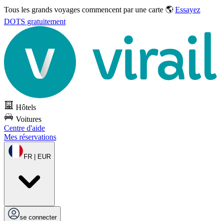
Tous les grands voyages commencent par une carte 🌎
Essayez
DOTS gratuitement
Hôtels
Voitures
Centre d'aide
Mes réservations
FR | EUR
se connecter