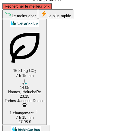
©
CARTO
, ©
OpenStreetMap
contributors
Rechercher le meilleur prix
Angers
Le moins cher
Le plus rapide
16.31 kg CO
2
Tarbes
7 h 15 min
14:05
Nantes, HaluchèRe
23:15
Tarbes Jacques Duclos
1 changement
7 h 15 min
27,98 €