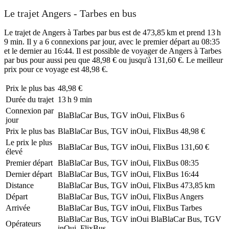
Le trajet Angers - Tarbes en bus
Le trajet de Angers à Tarbes par bus est de 473,85 km et prend 13 h
9 min. Il y a 6 connexions par jour, avec le premier départ au 08:35
et le dernier au 16:44. Il est possible de voyager de Angers à Tarbes
par bus pour aussi peu que 48,98 € ou jusqu'à 131,60 €. Le meilleur
prix pour ce voyage est 48,98 €.
Prix ​​le plus bas
48,98 €
Durée du trajet
13 h 9 min
Connexion par
BlaBlaCar Bus, TGV inOui, FlixBus
6
jour
Prix ​​le plus bas
BlaBlaCar Bus, TGV inOui, FlixBus
48,98 €
Le prix le plus
BlaBlaCar Bus, TGV inOui, FlixBus
131,60 €
élevé
Premier départ
BlaBlaCar Bus, TGV inOui, FlixBus
08:35
Dernier départ
BlaBlaCar Bus, TGV inOui, FlixBus
16:44
Distance
BlaBlaCar Bus, TGV inOui, FlixBus
473,85 km
Départ
BlaBlaCar Bus, TGV inOui, FlixBus
Angers
Arrivée
BlaBlaCar Bus, TGV inOui, FlixBus
Tarbes
BlaBlaCar Bus, TGV inOui
BlaBlaCar Bus, TGV
Opérateurs
inOui, FlixBus