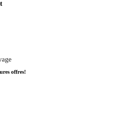
t
oyage
ures offres!