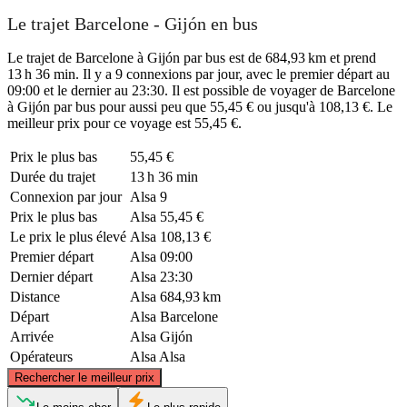
Le trajet Barcelone - Gijón en bus
Le trajet de Barcelone à Gijón par bus est de 684,93 km et prend
13 h 36 min. Il y a 9 connexions par jour, avec le premier départ au
09:00 et le dernier au 23:30. Il est possible de voyager de Barcelone
à Gijón par bus pour aussi peu que 55,45 € ou jusqu'à 108,13 €. Le
meilleur prix pour ce voyage est 55,45 €.
Prix ​​le plus bas
55,45 €
Durée du trajet
13 h 36 min
Connexion par jour
Alsa
9
Prix ​​le plus bas
Alsa
55,45 €
Le prix le plus élevé
Alsa
108,13 €
Premier départ
Alsa
09:00
Dernier départ
Alsa
23:30
Distance
Alsa
684,93 km
Départ
Alsa
Barcelone
Arrivée
Alsa
Gijón
Opérateurs
Alsa
Alsa
©
CARTO
, ©
OpenStreetMap
contributors
Rechercher le meilleur prix