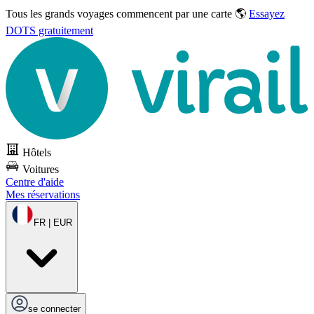
Tous les grands voyages commencent par une carte 🌎
Essayez
DOTS gratuitement
Hôtels
Voitures
Centre d'aide
Mes réservations
FR | EUR
se connecter