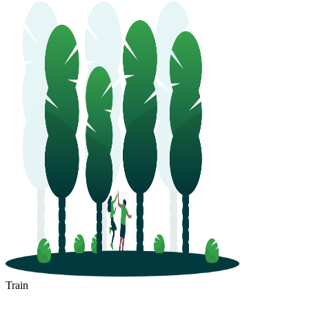
Train