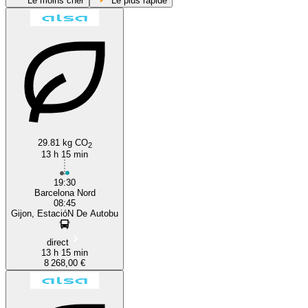
Le moins cher
Le plus rapide
Gijón
Barcelona
29.81 kg CO
2
13 h 15 min
19:30
Barcelona Nord
08:45
Gijon, EstacióN De Autobu
direct
13 h 15 min
8 268,00 €