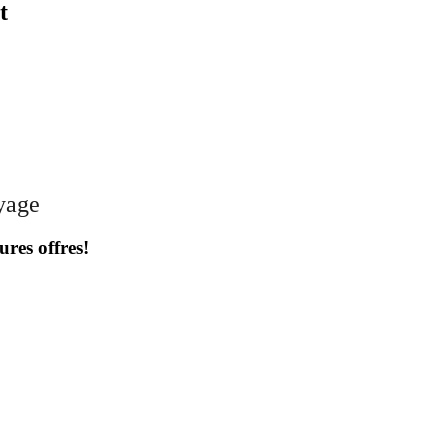
t
oyage
ures offres!