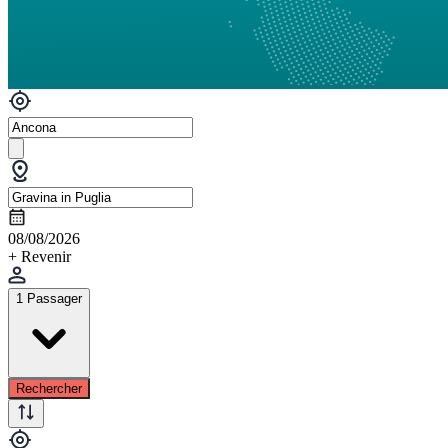
08/08/2026
+ Revenir
1 Passager
Rechercher