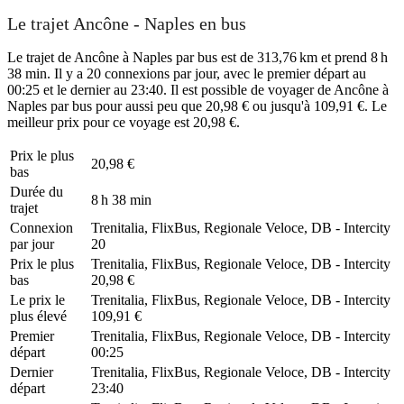
Le trajet Ancône - Naples en bus
Le trajet de Ancône à Naples par bus est de 313,76 km et prend 8 h
38 min. Il y a 20 connexions par jour, avec le premier départ au
00:25 et le dernier au 23:40. Il est possible de voyager de Ancône à
Naples par bus pour aussi peu que 20,98 € ou jusqu'à 109,91 €. Le
meilleur prix pour ce voyage est 20,98 €.
Prix ​​le plus
20,98 €
bas
Durée du
8 h 38 min
trajet
Connexion
Trenitalia, FlixBus, Regionale Veloce, DB - Intercity
par jour
20
Prix ​​le plus
Trenitalia, FlixBus, Regionale Veloce, DB - Intercity
bas
20,98 €
Le prix le
Trenitalia, FlixBus, Regionale Veloce, DB - Intercity
plus élevé
109,91 €
Premier
Trenitalia, FlixBus, Regionale Veloce, DB - Intercity
départ
00:25
Dernier
Trenitalia, FlixBus, Regionale Veloce, DB - Intercity
départ
23:40