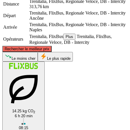
Trenitalia, FlixBus, Regionale Veloce, DB - Intercity
Distance
313,76 km
Trenitalia, FlixBus, Regionale Veloce, DB - Intercity
Départ
Ancône
Trenitalia, FlixBus, Regionale Veloce, DB - Intercity
Arrivée
Naples
Trenitalia, FlixBus
Trenitalia, FlixBus,
Plus
Opérateurs
Regionale Veloce, DB - Intercity
©
CARTO
, ©
OpenStreetMap
contributors
Rechercher le meilleur prix
Ancona
Le moins cher
Le plus rapide
14.25 kg CO
2
Naples
6 h 20 min
08:15