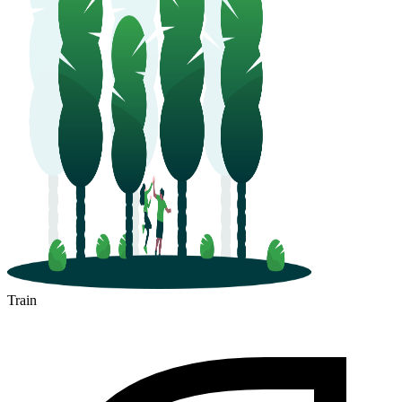
Train