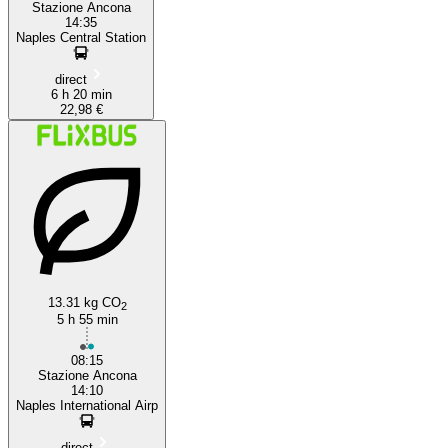
Stazione Ancona
14:35
Naples Central Station
direct
6 h 20 min
22,98 €
13.31 kg CO
2
5 h 55 min
08:15
Stazione Ancona
14:10
Naples International Airp
direct