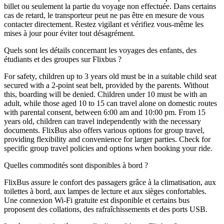
billet ou seulement la partie du voyage non effectuée. Dans certains
cas de retard, le transporteur peut ne pas être en mesure de vous
contacter directement. Restez vigilant et vérifiez vous-même les
mises à jour pour éviter tout désagrément.
Quels sont les détails concernant les voyages des enfants, des
étudiants et des groupes sur Flixbus ?
For safety, children up to 3 years old must be in a suitable child seat
secured with a 2-point seat belt, provided by the parents. Without
this, boarding will be denied. Children under 10 must be with an
adult, while those aged 10 to 15 can travel alone on domestic routes
with parental consent, between 6:00 am and 10:00 pm. From 15
years old, children can travel independently with the necessary
documents. FlixBus also offers various options for group travel,
providing flexibility and convenience for larger parties. Check for
specific group travel policies and options when booking your ride.
Quelles commodités sont disponibles à bord ?
FlixBus assure le confort des passagers grâce à la climatisation, aux
toilettes à bord, aux lampes de lecture et aux sièges confortables.
Une connexion Wi-Fi gratuite est disponible et certains bus
proposent des collations, des rafraîchissements et des ports USB.