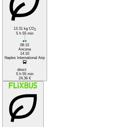
13.31 kg CO
2
5 h 55 min
08:15
Ancona
14:10
Naples International Airp
direct
5 h 55 min
24,36 €