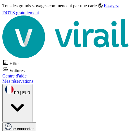
Tous les grands voyages commencent par une carte 🌎
Essayez
DOTS gratuitement
Hôtels
Voitures
Centre d'aide
Mes réservations
FR | EUR
se connecter