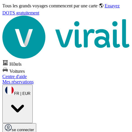
Tous les grands voyages commencent par une carte 🌎
Essayez
DOTS gratuitement
Hôtels
Voitures
Centre d'aide
Mes réservations
FR | EUR
se connecter