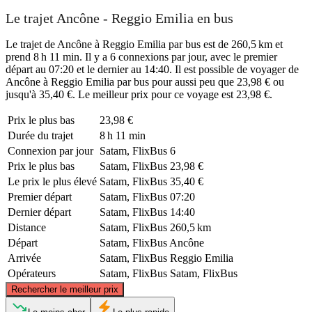
Le trajet Ancône - Reggio Emilia en bus
Le trajet de Ancône à Reggio Emilia par bus est de 260,5 km et
prend 8 h 11 min. Il y a 6 connexions par jour, avec le premier
départ au 07:20 et le dernier au 14:40. Il est possible de voyager de
Ancône à Reggio Emilia par bus pour aussi peu que 23,98 € ou
jusqu'à 35,40 €. Le meilleur prix pour ce voyage est 23,98 €.
Prix ​​le plus bas
23,98 €
Durée du trajet
8 h 11 min
Connexion par jour
Satam, FlixBus
6
Prix ​​le plus bas
Satam, FlixBus
23,98 €
Le prix le plus élevé
Satam, FlixBus
35,40 €
Premier départ
Satam, FlixBus
07:20
Dernier départ
Satam, FlixBus
14:40
Distance
Satam, FlixBus
260,5 km
Départ
Satam, FlixBus
Ancône
Arrivée
Satam, FlixBus
Reggio Emilia
Opérateurs
Satam, FlixBus
Satam, FlixBus
©
CARTO
, ©
OpenStreetMap
contributors
Rechercher le meilleur prix