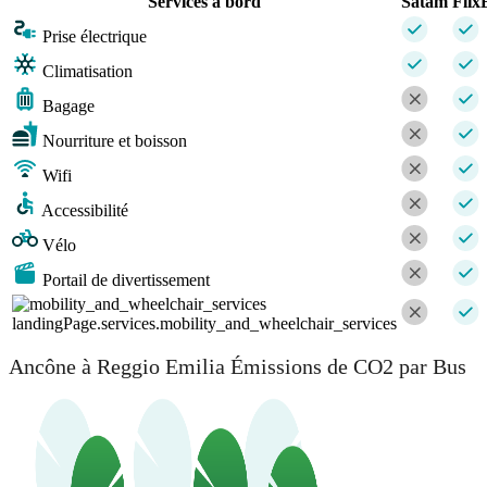
Services à bord
Satam
Flix
Prise électrique
Climatisation
Bagage
Nourriture et boisson
Wifi
Accessibilité
Vélo
Portail de divertissement
landingPage.services.mobility_and_wheelchair_services
Ancône à Reggio Emilia Émissions de CO2 par Bus