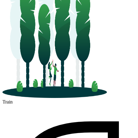
Train