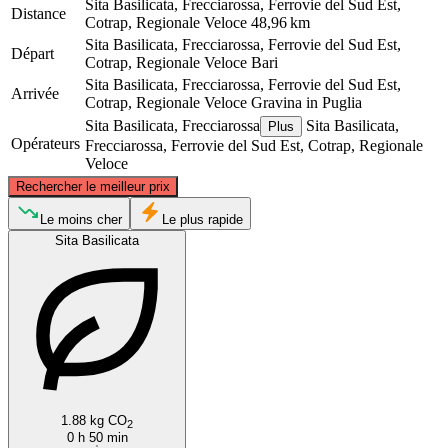
Sita Basilicata, Frecciarossa, Ferrovie del Sud Est,
Distance
Cotrap, Regionale Veloce
48,96 km
Sita Basilicata, Frecciarossa, Ferrovie del Sud Est,
Départ
Cotrap, Regionale Veloce
Bari
Sita Basilicata, Frecciarossa, Ferrovie del Sud Est,
Arrivée
Cotrap, Regionale Veloce
Gravina in Puglia
Sita Basilicata, Frecciarossa
Sita Basilicata,
Plus
Opérateurs
Frecciarossa, Ferrovie del Sud Est, Cotrap, Regionale
Veloce
©
CARTO
, ©
OpenStreetMap
contributors
Rechercher le meilleur prix
Bari
Le moins cher
Le plus rapide
Sita Basilicata
Gravina in Puglia
1.88 kg CO
2
0 h 50 min