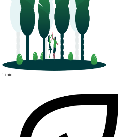
Train