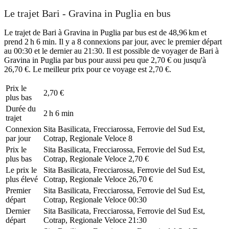
Le trajet Bari - Gravina in Puglia en bus
Le trajet de Bari à Gravina in Puglia par bus est de 48,96 km et
prend 2 h 6 min. Il y a 8 connexions par jour, avec le premier départ
au 00:30 et le dernier au 21:30. Il est possible de voyager de Bari à
Gravina in Puglia par bus pour aussi peu que 2,70 € ou jusqu'à
26,70 €. Le meilleur prix pour ce voyage est 2,70 €.
Prix ​​le
2,70 €
plus bas
Durée du
2 h 6 min
trajet
Connexion
Sita Basilicata, Frecciarossa, Ferrovie del Sud Est,
par jour
Cotrap, Regionale Veloce
8
Prix ​​le
Sita Basilicata, Frecciarossa, Ferrovie del Sud Est,
plus bas
Cotrap, Regionale Veloce
2,70 €
Le prix le
Sita Basilicata, Frecciarossa, Ferrovie del Sud Est,
plus élevé
Cotrap, Regionale Veloce
26,70 €
Premier
Sita Basilicata, Frecciarossa, Ferrovie del Sud Est,
départ
Cotrap, Regionale Veloce
00:30
Dernier
Sita Basilicata, Frecciarossa, Ferrovie del Sud Est,
départ
Cotrap, Regionale Veloce
21:30