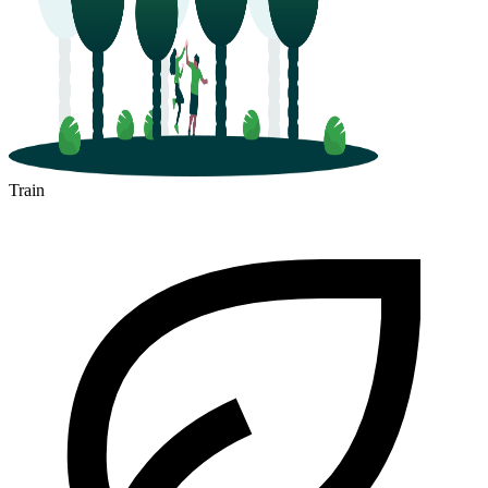
Train