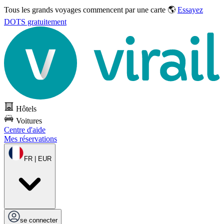
Tous les grands voyages commencent par une carte 🌎
Essayez
DOTS gratuitement
Hôtels
Voitures
Centre d'aide
Mes réservations
FR | EUR
se connecter