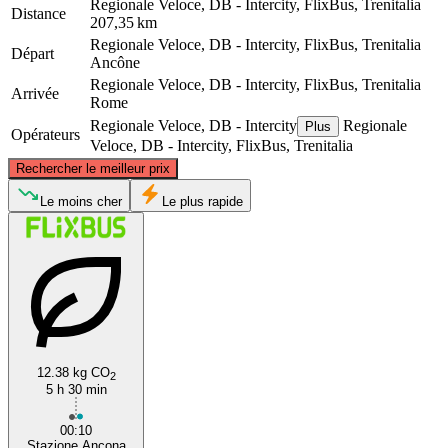
Regionale Veloce, DB - Intercity, FlixBus, Trenitalia
Distance
207,35 km
Regionale Veloce, DB - Intercity, FlixBus, Trenitalia
Départ
Ancône
Regionale Veloce, DB - Intercity, FlixBus, Trenitalia
Arrivée
Rome
Regionale Veloce, DB - Intercity
Regionale
Plus
Opérateurs
Veloce, DB - Intercity, FlixBus, Trenitalia
©
CARTO
, ©
OpenStreetMap
contributors
Rechercher le meilleur prix
Ancona
Le moins cher
Le plus rapide
12.38 kg CO
2
5 h 30 min
Rome
00:10
Stazione Ancona