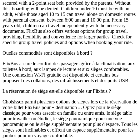
secured with a 2-point seat belt, provided by the parents. Without
this, boarding will be denied. Children under 10 must be with an
adult, while those aged 10 to 15 can travel alone on domestic routes
with parental consent, between 6:00 am and 10:00 pm. From 15
years old, children can travel independently with the necessary
documents. FlixBus also offers various options for group travel,
providing flexibility and convenience for larger parties. Check for
specific group travel policies and options when booking your ride.
Quelles commodités sont disponibles à bord ?
FlixBus assure le confort des passagers grâce à la climatisation, aux
toilettes à bord, aux lampes de lecture et aux sièges confortables.
Une connexion Wi-Fi gratuite est disponible et certains bus
proposent des collations, des rafraîchissements et des ports USB.
La réservation de siège est-elle disponible sur Flixbus ?
Choisissez parmi plusieurs options de sièges lors de la réservation de
votre billet FlixBus pour « destination ». Optez pour le siège
classique pour vous asseoir en famille ou entre amis, le siège table
pour travailler ou étudier, le siège panoramique pour une vue
panoramique ou le siège supplémentaire pour plus d'espace. Tous les
sièges sont inclinables et offrent un espace supplémentaire pour les
jambes pour un voyage confortable.