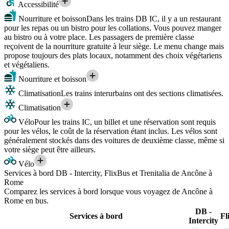
Accessibilité
Nourriture et boisson
Dans les trains DB IC, il y a un restaurant
pour les repas ou un bistro pour les collations. Vous pouvez manger
au bistro ou à votre place. Les passagers de première classe
reçoivent de la nourriture gratuite à leur siège. Le menu change mais
propose toujours des plats locaux, notamment des choix végétariens
et végétaliens.
Nourriture et boisson
Climatisation
Les trains interurbains ont des sections climatisées.
Climatisation
Vélo
Pour les trains IC, un billet et une réservation sont requis
pour les vélos, le coût de la réservation étant inclus. Les vélos sont
généralement stockés dans des voitures de deuxième classe, même si
votre siège peut être ailleurs.
Vélo
Services à bord DB - Intercity, FlixBus et Trenitalia de Ancône à
Rome
Comparez les services à bord lorsque vous voyagez de Ancône à
Rome en bus.
DB -
Services à bord
Fl
Intercity