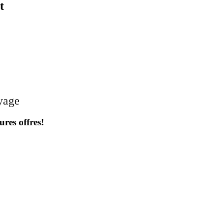
t
oyage
ures offres!