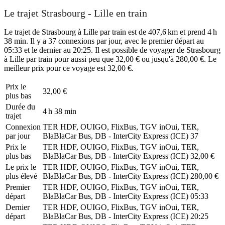
Le trajet Strasbourg - Lille en train
Le trajet de Strasbourg à Lille par train est de 407,6 km et prend 4 h
38 min. Il y a 37 connexions par jour, avec le premier départ au
05:33 et le dernier au 20:25. Il est possible de voyager de Strasbourg
à Lille par train pour aussi peu que 32,00 € ou jusqu'à 280,00 €. Le
meilleur prix pour ce voyage est 32,00 €.
Prix ​​le
32,00 €
plus bas
Durée du
4 h 38 min
trajet
Connexion
TER HDF, OUIGO, FlixBus, TGV inOui, TER,
par jour
BlaBlaCar Bus, DB - InterCity Express (ICE)
37
Prix ​​le
TER HDF, OUIGO, FlixBus, TGV inOui, TER,
plus bas
BlaBlaCar Bus, DB - InterCity Express (ICE)
32,00 €
Le prix le
TER HDF, OUIGO, FlixBus, TGV inOui, TER,
plus élevé
BlaBlaCar Bus, DB - InterCity Express (ICE)
280,00 €
Premier
TER HDF, OUIGO, FlixBus, TGV inOui, TER,
départ
BlaBlaCar Bus, DB - InterCity Express (ICE)
05:33
Dernier
TER HDF, OUIGO, FlixBus, TGV inOui, TER,
départ
BlaBlaCar Bus, DB - InterCity Express (ICE)
20:25