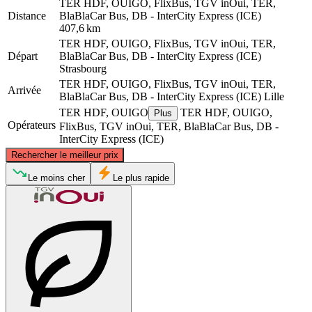
TER HDF, OUIGO, FlixBus, TGV inOui, TER,
Distance
BlaBlaCar Bus, DB - InterCity Express (ICE)
407,6 km
TER HDF, OUIGO, FlixBus, TGV inOui, TER,
Départ
BlaBlaCar Bus, DB - InterCity Express (ICE)
Strasbourg
TER HDF, OUIGO, FlixBus, TGV inOui, TER,
Arrivée
BlaBlaCar Bus, DB - InterCity Express (ICE)
Lille
TER HDF, OUIGO
TER HDF, OUIGO,
Plus
Opérateurs
FlixBus, TGV inOui, TER, BlaBlaCar Bus, DB -
InterCity Express (ICE)
©
CARTO
, ©
OpenStreetMap
contributors
Rechercher le meilleur prix
Lille
Le moins cher
Le plus rapide