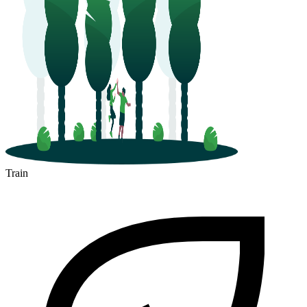
Train