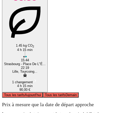
1.45 kg CO
2
4 h 15 min
15:44
Strasbourg - Place De L"É...
22:19
Lille, Tourcoing...
1 changement
4 h 15 min
90,00 €
Tous les tarifs
Aujourd’hui
Tous les tarifs
Demain
Prix à mesure que la date de départ approche