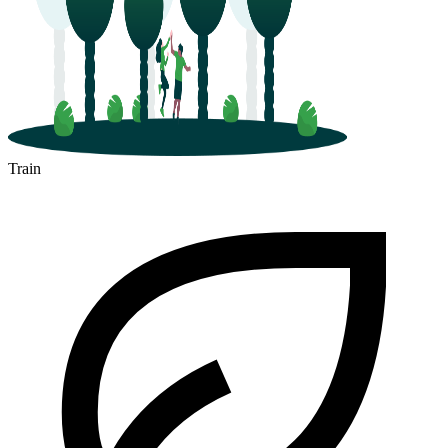
Train