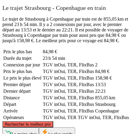
Le trajet Strasbourg - Copenhague en train
Le trajet de Strasbourg à Copenhague par train est de 855,05 km et
prend 23 h 54 min. Il y a 2 connexions par jour, avec le premier
départ au 13:53 et le dernier au 22:21. Il est possible de voyager de
Strasbourg à Copenhague par train pour aussi peu que 84,98 € ou
jusqu'à 158,98 €. Le meilleur prix pour ce voyage est 84,98 €.
Prix ​​le plus bas
84,98 €
Durée du trajet
23 h 54 min
Connexion par jour
TGV inOui, TER, FlixBus
2
Prix ​​le plus bas
TGV inOui, TER, FlixBus
84,98 €
Le prix le plus élevé
TGV inOui, TER, FlixBus
158,98 €
Premier départ
TGV inOui, TER, FlixBus
13:53
Dernier départ
TGV inOui, TER, FlixBus
22:21
Distance
TGV inOui, TER, FlixBus
855,05 km
Départ
TGV inOui, TER, FlixBus
Strasbourg
Arrivée
TGV inOui, TER, FlixBus
Copenhague
Opérateurs
TGV inOui, TER
TGV inOui, TER, FlixBus
©
CARTO
, ©
OpenStreetMap
contributors
Rechercher le meilleur prix
Copenhagen