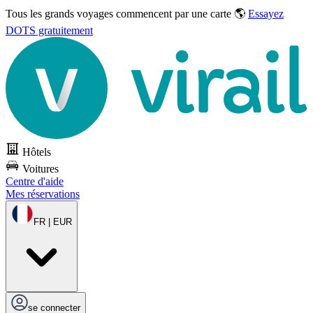
Tous les grands voyages commencent par une carte 🌎
Essayez
DOTS gratuitement
Hôtels
Voitures
Centre d'aide
Mes réservations
FR | EUR
se connecter