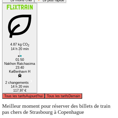
Le moins cher
Le plus rapide
4.87 kg CO
2
14 h 20 min
Strasbourg
01:50
Nakhon Ratchasima
23:40
KøBenhavn H
2 changements
14 h 20 min
117,97 €
Tous les tarifs
Aujourd’hui
Tous les tarifs
Demain
Meilleur moment pour réserver des billets de train
pas chers de Strasbourg à Copenhague